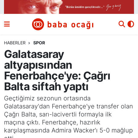
Siyaset
Nöbetçi Eczaneler
Güncel
Hava Durumu
HABERLER
SPOR
Galatasaray
Ekonomi
Namaz Vakitleri
altyapısından
Dünya
Trafik Durumu
Fenerbahçe'ye: Çağrı
Balta siftah yaptı
Kültür ve Sanat
Süper Lig Puan Durumu ve Fikstür
Geçtiğimiz sezonun ortasında
Eğitim
Tüm Manşetler
Galatasaray'dan Fenerbahçe'ye transfer olan
Çağrı Balta, sarı-lacivertli formayla ilk
Bilim ve Teknoloji
Son Dakika Haberleri
maçına çıktı. Fenerbahçe, hazırlık
karşılaşmasında Admira Wacker'ı 5-0 mağlup
Yazı Dizisi
Haber Arşivi