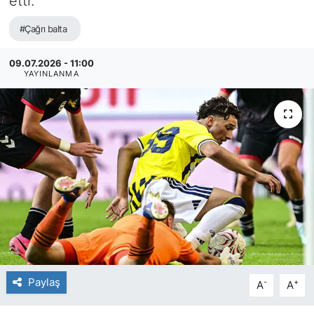
etti.
#Çağrı balta
09.07.2026 - 11:00
YAYINLANMA
Paylaş
-
+
A
A