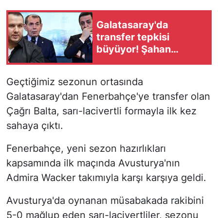
Galatasaray'da
transfer tepkisi
büyüyor! Şahan
Gökbakar yönetimi
hedef aldı
Geçtiğimiz sezonun ortasında
Galatasaray'dan Fenerbahçe'ye transfer olan
Çağrı Balta, sarı-lacivertli formayla ilk kez
sahaya çıktı.
Fenerbahçe, yeni sezon hazırlıkları
kapsamında ilk maçında Avusturya'nın
Admira Wacker takımıyla karşı karşıya geldi.
Avusturya'da oynanan müsabakada rakibini
5-0 mağlup eden sarı-lacivertliler, sezonu