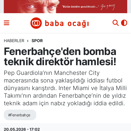
Siyaset
Nöbetçi Eczaneler
Güncel
Hava Durumu
HABERLER
SPOR
Fenerbahçe'den bomba
Ekonomi
Namaz Vakitleri
teknik direktör hamlesi!
Dünya
Trafik Durumu
Pep Guardiola’nın Manchester City
macerasında sona yaklaşıldığı iddiası futbol
Kültür ve Sanat
Süper Lig Puan Durumu ve Fikstür
dünyasını karıştırdı. Inter Miami ve İtalya Milli
Takımı’nın ardından Fenerbahçe’nin de yıldız
Eğitim
Tüm Manşetler
teknik adam için nabız yokladığı iddia edildi.
Bilim ve Teknoloji
Son Dakika Haberleri
#Fenerbahçe
Yazı Dizisi
Haber Arşivi
20.05.2026 - 17:02