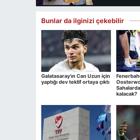
Bunlar da ilginizi çekebilir
Galatasaray'ın Can Uzun için
Fenerbah
yaptığı dev teklif ortaya çıktı
Oosterwol
Sahalarda
kalacak?