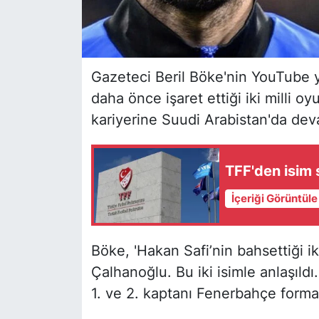
Gazeteci Beril Böke'nin YouTube y
daha önce işaret ettiği iki milli 
kariyerine Suudi Arabistan'da de
TFF'den isim
İçeriği Görüntül
Böke, 'Hakan Safi’nin bahsettiği i
Çalhanoğlu. Bu iki isimle anlaşıldı
1. ve 2. kaptanı Fenerbahçe forması