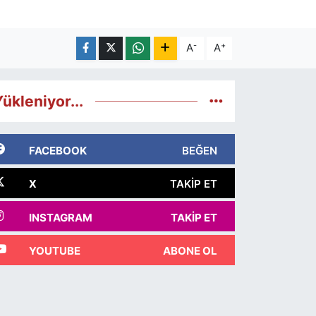
-
+
A
A
ükleniyor...
FACEBOOK
BEĞEN
X
TAKIP ET
INSTAGRAM
TAKIP ET
YOUTUBE
ABONE OL