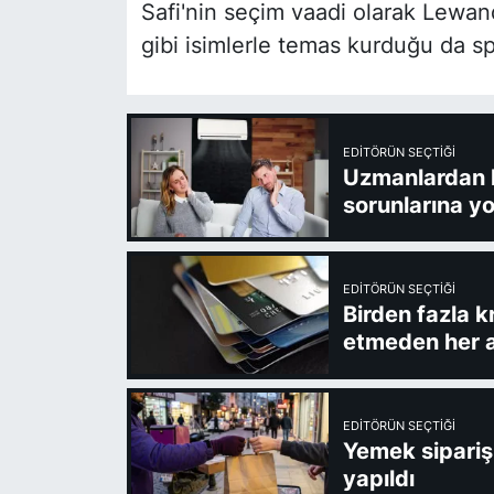
Safi'nin seçim vaadi olarak Lew
gibi isimlerle temas kurduğu da s
EDITÖRÜN SEÇTIĞI
Uzmanlardan kl
sorunlarına yo
EDITÖRÜN SEÇTIĞI
Birden fazla k
etmeden her a
EDITÖRÜN SEÇTIĞI
Yemek sipariş 
yapıldı