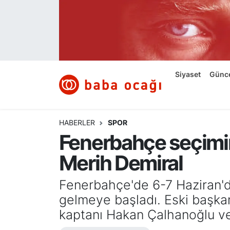
Siyaset
Nöbetçi Eczaneler
Güncel
Hava Durumu
Siyaset
Günc
Ekonomi
Namaz Vakitleri
Dünya
Trafik Durumu
HABERLER
SPOR
Fenerbahçe seçimi
Kültür ve Sanat
Süper Lig Puan Durumu ve Fikstür
Merih Demiral
Eğitim
Tüm Manşetler
Fenerbahçe'de 6-7 Haziran'da
Bilim ve Teknoloji
Son Dakika Haberleri
gelmeye başladı. Eski başkan A
kaptanı Hakan Çalhanoğlu ve 
Yazı Dizisi
Haber Arşivi