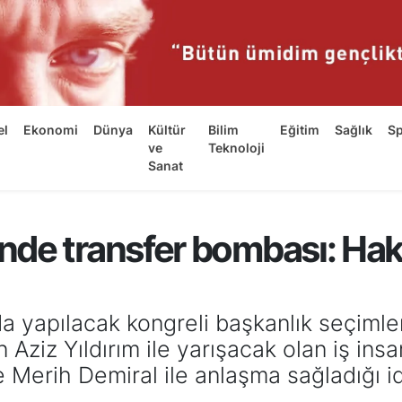
el
Ekonomi
Dünya
Kültür
Bilim
Eğitim
Sağlık
S
ve
Teknoloji
Sanat
nde transfer bombası: Ha
 yapılacak kongreli başkanlık seçimleri
ziz Yıldırım ile yarışacak olan iş insan
Merih Demiral ile anlaşma sağladığı idd