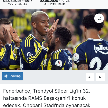
02.05.2026 - 19:17
02.05.2026 - 19:24
YAYINLANMA
GÜNCELLEME
Paylaş
-
+
A
A
Fenerbahçe, Trendyol Süper Lig'in 32.
haftasında RAMS Başakşehir'i konuk
edecek. Chobani Stadı'nda oynanacak