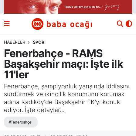
Siyaset
Nöbetçi Eczaneler
Güncel
Hava Durumu
HABERLER
SPOR
Fenerbahçe - RAMS
Ekonomi
Namaz Vakitleri
Başakşehir maçı: İşte ilk
Dünya
Trafik Durumu
11'ler
Kültür ve Sanat
Süper Lig Puan Durumu ve Fikstür
Fenerbahçe, şampiyonluk yarışında iddiasını
sürdürmek ve ikincilik konumunu korumak
Eğitim
Tüm Manşetler
adına Kadıköy'de Başakşehir FK'yi konuk
ediyor. İşte detaylar...
Bilim ve Teknoloji
Son Dakika Haberleri
#Fenerbahçe
Yazı Dizisi
Haber Arşivi