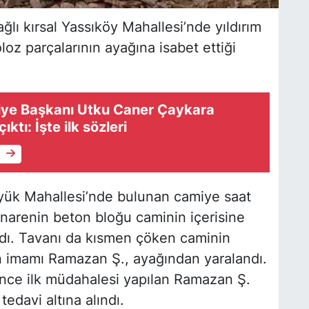
ğlı kırsal Yassıköy Mahallesi’nde yıldırım
loz parçalarının ayağına isabet ettiği
diye Başkanı Utku Caner Çaykara
ktı: İşte ilk sözleri
e
öyük Mahallesi’nde bulunan camiye saat
Minarenin beton bloğu caminin içerisine
ıldı. Tavanı da kısmen çöken caminin
an imamı Ramazan Ş., ayağından yaralandı.
rince ilk müdahalesi yapılan Ramazan Ş.
edavi altına alındı.