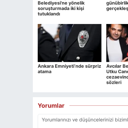
Belediyesi'ne yönelik
günübirlik
soruşturmada iki kişi
gerçekleş
tutuklandı
Ankara Emniyeti’nde sürpriz
Avcılar B
atama
Utku Can
cezaevinde
sözleri
Yorumlar