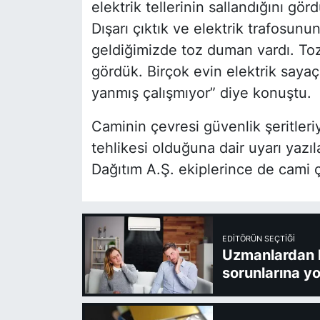
elektrik tellerinin sallandığını gö
Dışarı çıktık ve elektrik trafosun
geldiğimizde toz duman vardı. Toz 
gördük. Birçok evin elektrik sayaçl
yanmış çalışmıyor” diye konuştu.
Caminin çevresi güvenlik şeritleri
tehlikesi olduğuna dair uyarı yazı
Dağıtım A.Ş. ekiplerince de cami ç
EDITÖRÜN SEÇTIĞI
Uzmanlardan kl
sorunlarına yo