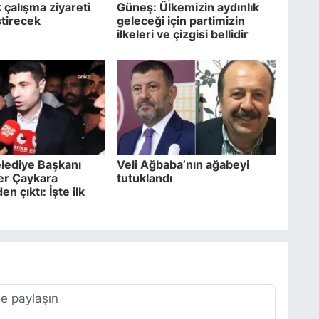
 çalışma ziyareti
Güneş: Ülkemizin aydınlık
tirecek
geleceği için partimizin
ilkeleri ve çizgisi bellidir
elediye Başkanı
Veli Ağbaba’nın ağabeyi
er Çaykara
tutuklandı
n çıktı: İşte ilk