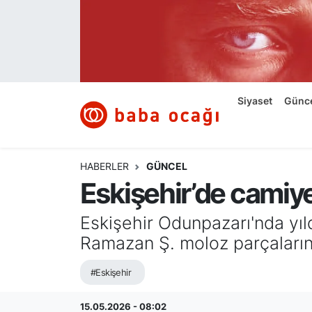
Siyaset
Nöbetçi Eczaneler
Güncel
Hava Durumu
Siyaset
Günc
Ekonomi
Namaz Vakitleri
Dünya
Trafik Durumu
HABERLER
GÜNCEL
Eskişehir’de camiye
Kültür ve Sanat
Süper Lig Puan Durumu ve Fikstür
Eskişehir Odunpazarı'nda yıld
Eğitim
Tüm Manşetler
Ramazan Ş. moloz parçaların
Bilim ve Teknoloji
Son Dakika Haberleri
#Eskişehir
Yazı Dizisi
Haber Arşivi
15.05.2026 - 08:02