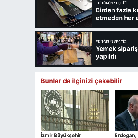
EDITÖRÜN SEÇTIĞI
Birden fazla k
etmeden her a
EDITÖRÜN SEÇTIĞI
Yemek sipariş 
yapıldı
Bunlar da ilginizi çekebilir
İzmir Büyükşehir
Erdoğan, 