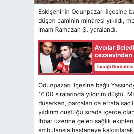
Eskişehir’in Odunpazarı ilçesine ba
düşen caminin minaresi yıkıldı, mo
imam Ramazan Ş. yaralandı.
Avcılar Bele
cezaevinden çı
İçeriği Görüntül
Odunpazarı ilçesine bağlı Yassıh
16.00 sıralarında yıldırım düştü. 
düşerken, parçaları da etrafa saç
yıldırım düştüğü sırada içerde ol
İhbar üzerine gelen sağlık ekiple
ambulansla hastaneye kaldırılarak t