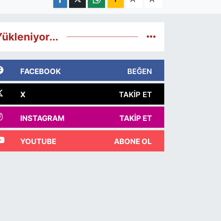
ükleniyor...
FACEBOOK
BEĞEN
X
TAKIP ET
INSTAGRAM
TAKIP ET
YOUTUBE
ABONE OL