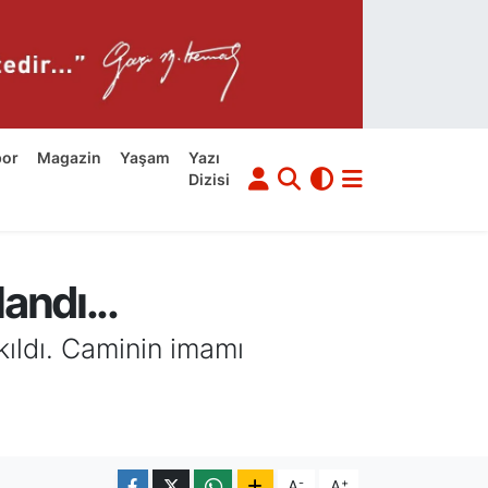
por
Magazin
Yaşam
Yazı
Dizisi
andı...
kıldı. Caminin imamı
-
+
A
A