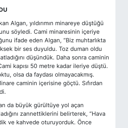
LDU
kan Algan, yıldırımın minareye düştüğü
unu söyledi. Cami minaresinin içeriye
unu ifade eden Algan, “Biz muhtarlıkta
üksek bir ses duyuldu. Toz duman oldu
patladığını düşündük. Daha sonra caminin
 Cami kapısı 50 metre kadar ileriye düştü.
ktu, olsa da faydası olmayacakmış.
Minare caminin içerisine göçtü. Sıfırdan
di.
an da büyük gürültüye yol açan
adığını zannettiklerini belirterek, “Hava
edik ve kahvede oturuyorduk. Önce