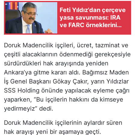
Feti Yıldız'dan çerçeve
yasa savunması: IRA
ve FARC örneklerini
hatırlattı
Doruk Madencilik işçileri, ücret, tazminat ve
çeşitli alacaklarının ödenmediği gerekçesiyle
sürdürdükleri hak arayışında yeniden
Ankara’ya gitme kararı aldı. Bağımsız Maden
İş Genel Başkanı Gökay Çakır, yarın Yıldızlar
SSS Holding önünde yapılacak eyleme çağrı
yaparken, “Bu işçilerin hakkını da kimseye
yedirmeyiz” dedi.
Doruk Madencilik işçilerinin aylardır süren
hak arayışı yeni bir aşamaya geçti.