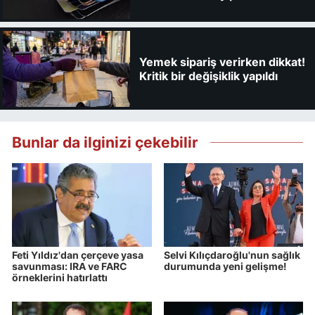
kaybedebilirsiniz
Yemek sipariş verirken dikkat!
Kritik bir değişiklik yapıldı
Bunlar da ilginizi çekebilir
Feti Yıldız'dan çerçeve yasa
Selvi Kılıçdaroğlu'nun sağlık
savunması: IRA ve FARC
durumunda yeni gelişme!
örneklerini hatırlattı