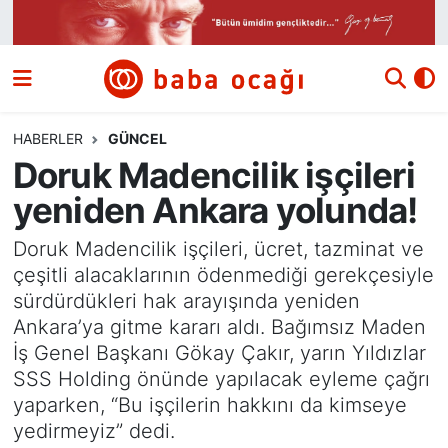
Siyaset
Nöbetçi Eczaneler
Güncel
Hava Durumu
HABERLER
GÜNCEL
Doruk Madencilik işçileri
Ekonomi
Namaz Vakitleri
yeniden Ankara yolunda!
Dünya
Trafik Durumu
Doruk Madencilik işçileri, ücret, tazminat ve
çeşitli alacaklarının ödenmediği gerekçesiyle
Kültür ve Sanat
Süper Lig Puan Durumu ve Fikstür
sürdürdükleri hak arayışında yeniden
Ankara’ya gitme kararı aldı. Bağımsız Maden
Eğitim
Tüm Manşetler
İş Genel Başkanı Gökay Çakır, yarın Yıldızlar
SSS Holding önünde yapılacak eyleme çağrı
Bilim ve Teknoloji
Son Dakika Haberleri
yaparken, “Bu işçilerin hakkını da kimseye
yedirmeyiz” dedi.
Yazı Dizisi
Haber Arşivi