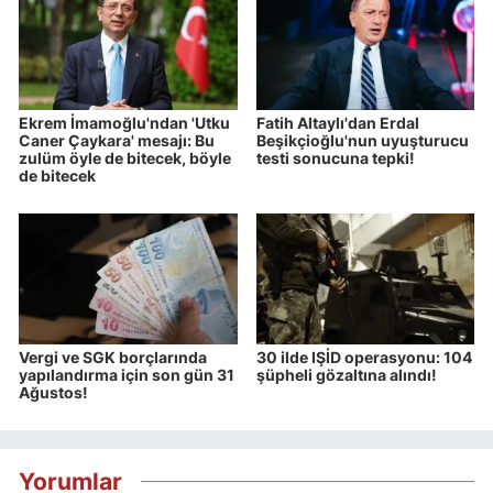
Ekrem İmamoğlu'ndan 'Utku
Fatih Altaylı'dan Erdal
Caner Çaykara' mesajı: Bu
Beşikçioğlu'nun uyuşturucu
zulüm öyle de bitecek, böyle
testi sonucuna tepki!
de bitecek
Vergi ve SGK borçlarında
30 ilde IŞİD operasyonu: 104
yapılandırma için son gün 31
şüpheli gözaltına alındı!
Ağustos!
Yorumlar