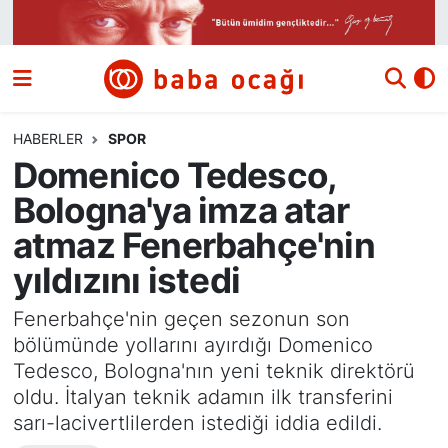
Siyaset
Nöbetçi Eczaneler
Güncel
Hava Durumu
HABERLER
SPOR
Domenico Tedesco,
Ekonomi
Namaz Vakitleri
Bologna'ya imza atar
Dünya
Trafik Durumu
atmaz Fenerbahçe'nin
yıldızını istedi
Kültür ve Sanat
Süper Lig Puan Durumu ve Fikstür
Fenerbahçe'nin geçen sezonun son
Eğitim
Tüm Manşetler
bölümünde yollarını ayırdığı Domenico
Tedesco, Bologna'nın yeni teknik direktörü
Bilim ve Teknoloji
Son Dakika Haberleri
oldu. İtalyan teknik adamın ilk transferini
sarı-lacivertlilerden istediği iddia edildi.
Yazı Dizisi
Haber Arşivi