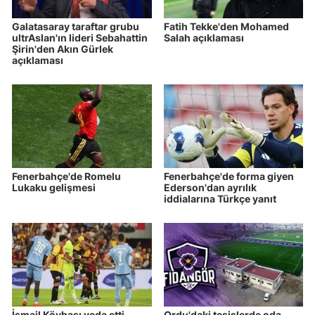
Galatasaray taraftar grubu
Fatih Tekke'den Mohamed
ultrAslan'ın lideri Sebahattin
Salah açıklaması
Şirin'den Akın Gürlek
açıklaması
Fenerbahçe'de Romelu
Fenerbahçe'de forma giyen
Lukaku gelişmesi
Ederson'dan ayrılık
iddialarına Türkçe yanıt
İsmail Köybaşı veda etti
Ordu'daki tesislerde oda