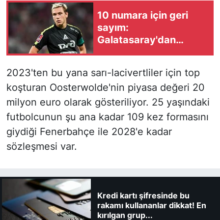
10 numara için geri
sayım:
Galatasaray'dan
Aleksey Batrakov
hamlesi! B planı hazır
2023'ten bu yana sarı-lacivertliler için top
koşturan Oosterwolde'nin piyasa değeri 20
milyon euro olarak gösteriliyor. 25 yaşındaki
futbolcunun şu ana kadar 109 kez formasını
giydiği Fenerbahçe ile 2028'e kadar
sözleşmesi var.
Kredi kartı şifresinde bu
rakamı kullananlar dikkat! En
kırılgan grup...