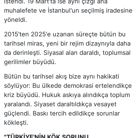
istendi. 19 Mart'ta ise aynı çizgi ana
muhalefete ve İstanbul'un seçilmiş iradesine
yöneldi.
2015'ten 2025'e uzanan süreçte bütün bu
tarihsel miras, yeni bir rejim dizaynıyla daha
da derinleşti. Siyasal alan daraldı, toplumsal
gerilimler büyüdü.
Bütün bu tarihsel akış bize aynı hakikati
söylüyor: Bu ülkede demokrasi ertelendikçe
kriz büyüdü. Hukuk askıya alındıkça toplum
yaralandı. Siyaset daraltıldıkça vesayet
güçlendi. Baskı tercih edildikçe sorunlar
kökleşti.
"TÜRKİYE'NİN KÖK SORUNU