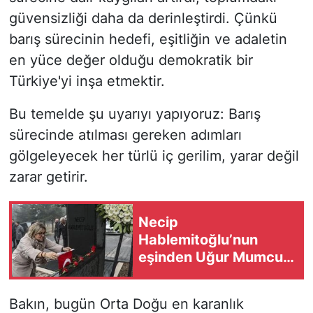
güvensizliği daha da derinleştirdi. Çünkü
barış sürecinin hedefi, eşitliğin ve adaletin
en yüce değer olduğu demokratik bir
Türkiye'yi inşa etmektir.
Bu temelde şu uyarıyı yapıyoruz: Barış
sürecinde atılması gereken adımları
gölgeleyecek her türlü iç gerilim, yarar değil
zarar getirir.
Necip
Hablemitoğlu’nun
eşinden Uğur Mumcu
çıkışı: Çekilecek çok
tuğla var!
Bakın, bugün Orta Doğu en karanlık