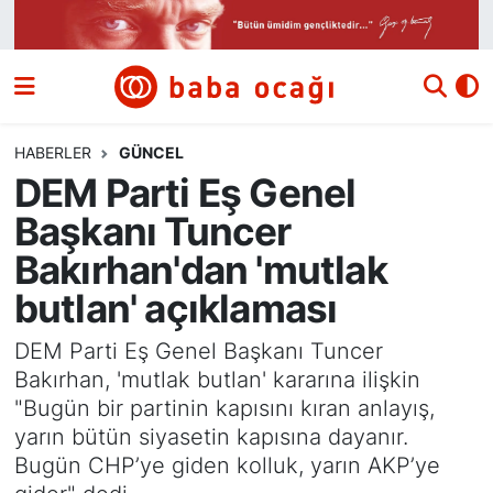
Siyaset
Nöbetçi Eczaneler
Güncel
Hava Durumu
HABERLER
GÜNCEL
DEM Parti Eş Genel
Ekonomi
Namaz Vakitleri
Başkanı Tuncer
Dünya
Trafik Durumu
Bakırhan'dan 'mutlak
butlan' açıklaması
Kültür ve Sanat
Süper Lig Puan Durumu ve Fikstür
DEM Parti Eş Genel Başkanı Tuncer
Eğitim
Tüm Manşetler
Bakırhan, 'mutlak butlan' kararına ilişkin
"Bugün bir partinin kapısını kıran anlayış,
Bilim ve Teknoloji
Son Dakika Haberleri
yarın bütün siyasetin kapısına dayanır.
Bugün CHP’ye giden kolluk, yarın AKP’ye
Yazı Dizisi
Haber Arşivi