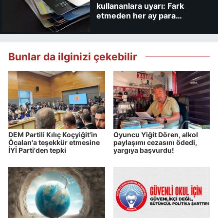
kullananlara uyarı: Fark
etmeden her ay para
kaybedebilirsiniz
Bunlar da ilginizi çekebilir
DEM Partili Kılıç Koçyiğit'in
Oyuncu Yiğit Dören, alkol
Öcalan'a teşekkür etmesine
paylaşımı cezasını ödedi,
İYİ Parti'den tepki
yargıya başvurdu!