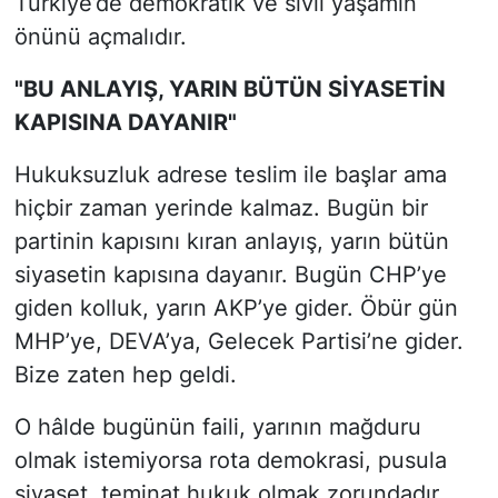
Türkiye’de demokratik ve sivil yaşamın
önünü açmalıdır.
"BU ANLAYIŞ, YARIN BÜTÜN SİYASETİN
KAPISINA DAYANIR"
Hukuksuzluk adrese teslim ile başlar ama
hiçbir zaman yerinde kalmaz. Bugün bir
partinin kapısını kıran anlayış, yarın bütün
siyasetin kapısına dayanır. Bugün CHP’ye
giden kolluk, yarın AKP’ye gider. Öbür gün
MHP’ye, DEVA’ya, Gelecek Partisi’ne gider.
Bize zaten hep geldi.
O hâlde bugünün faili, yarının mağduru
olmak istemiyorsa rota demokrasi, pusula
siyaset, teminat hukuk olmak zorundadır.