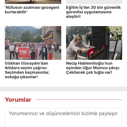
‘Nüfusun azalması gezegeni
Eğitim İş'ten 30 bin güvenlik
kurtarabilir’
görevlisi uygulamasına
eleştiri!
Gökhan Günaydın'dan
Necip Hablemitoğlu’nun
iktidara seçim çağrısı:
eşinden Uğur Mumcu çıkışı:
Seçimden kaçmasınlar,
Çekilecek çok tuğla var!
sokağa çıksınlar!
Yorumlar