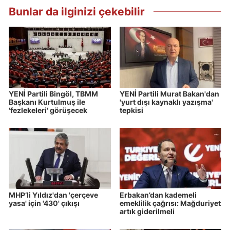
Bunlar da ilginizi çekebilir
YENİ Partili Bingöl, TBMM
YENİ Partili Murat Bakan'dan
Başkanı Kurtulmuş ile
'yurt dışı kaynaklı yazışma'
'fezlekeleri' görüşecek
tepkisi
MHP’li Yıldız'dan 'çerçeve
Erbakan’dan kademeli
yasa' için '430' çıkışı
emeklilik çağrısı: Mağduriyet
artık giderilmeli