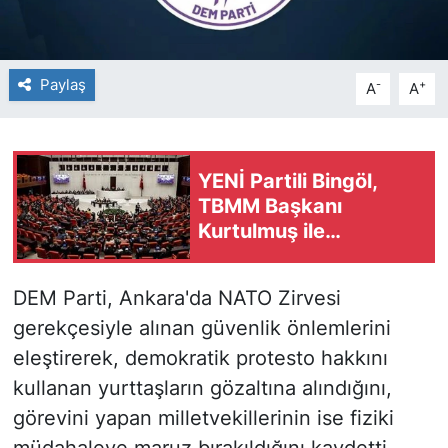
Paylaş
-
+
A
A
YENİ Partili Bingöl,
TBMM Başkanı
Kurtulmuş ile
'fezlekeleri' görüşecek
DEM Parti, Ankara'da NATO Zirvesi
gerekçesiyle alınan güvenlik önlemlerini
eleştirerek, demokratik protesto hakkını
kullanan yurttaşların gözaltına alındığını,
görevini yapan milletvekillerinin ise fiziki
müdahaleye maruz bırakıldığını kaydetti.