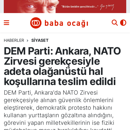
Siyaset
Nöbetçi Eczaneler
Güncel
Hava Durumu
HABERLER
SIYASET
DEM Parti: Ankara, NATO
Ekonomi
Namaz Vakitleri
Zirvesi gerekçesiyle
Dünya
Trafik Durumu
adeta olağanüstü hal
koşullarına teslim edildi
Kültür ve Sanat
Süper Lig Puan Durumu ve Fikstür
DEM Parti, Ankara'da NATO Zirvesi
Eğitim
Tüm Manşetler
gerekçesiyle alınan güvenlik önlemlerini
eleştirerek, demokratik protesto hakkını
Bilim ve Teknoloji
Son Dakika Haberleri
kullanan yurttaşların gözaltına alındığını,
görevini yapan milletvekillerinin ise fiziki
Yazı Dizisi
Haber Arşivi