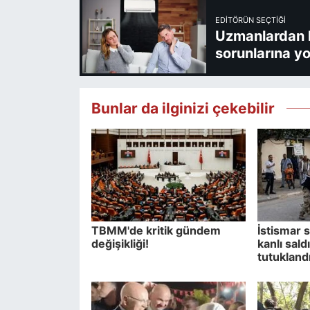
EDITÖRÜN SEÇTIĞI
Uzmanlardan kl
sorunlarına yo
Bunlar da ilginizi çekebilir
TBMM'de kritik gündem
İstismar 
değişikliği!
kanlı sald
tutukland