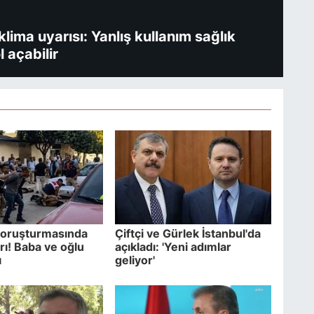
ima uyarısı: Yanlış kullanım sağlık
l açabilir
soruşturmasında
Çiftçi ve Gürlek İstanbul'da
ırı! Baba ve oğlu
açıkladı: 'Yeni adımlar
ı
geliyor'