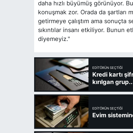
daha hızlı büyümüş görünüyor. Bunu
konuşmak zor. Orada da şartları m
getirmeye çalıştım ama sonuçta s
sıkıntılar insanı etkiliyor. Bunun 
diyemeyiz."
EDITÖRÜN SEÇTIĞI
Kredi kartı şi
kırılgan grup..
EDITÖRÜN SEÇTIĞI
Evim sistemine