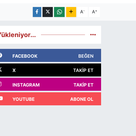
-
+
A
A
ükleniyor...
FACEBOOK
BEĞEN
X
TAKIP ET
INSTAGRAM
TAKIP ET
YOUTUBE
ABONE OL