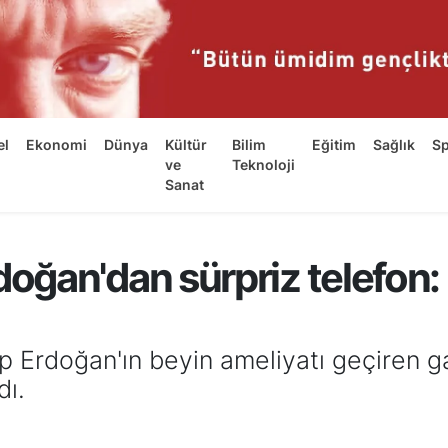
el
Ekonomi
Dünya
Kültür
Bilim
Eğitim
Sağlık
S
ve
Teknoloji
Sanat
ğan'dan sürpriz telefon:
rdoğan'ın beyin ameliyatı geçiren gaze
dı.