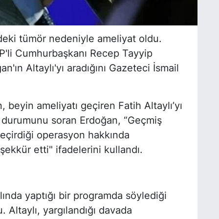
deki tümör nedeniyle ameliyat oldu.
AKP'li Cumhurbaşkanı Recep Tayyip
an'ın Altaylı'yı aradığını Gazeteci İsmail
eyin ameliyatı geçiren Fatih Altaylı’yı
lık durumunu soran Erdoğan, “Geçmiş
a geçirdiği operasyon hakkında
kkür etti" ifadelerini kullandı.
lında yaptığı bir programda söylediği
. Altaylı, yargılandığı davada