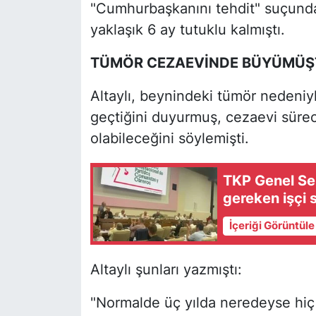
"Cumhurbaşkanını tehdit" suçundan 
yaklaşık 6 ay tutuklu kalmıştı.
TÜMÖR CEZAEVİNDE BÜYÜMÜŞ
Altaylı, beynindeki tümör nedeniy
geçtiğini duyurmuş, cezaevi süre
olabileceğini söylemişti.
TKP Genel Sek
gereken işçi sı
İçeriği Görüntül
Altaylı şunları yazmıştı:
"Normalde üç yılda neredeyse hi