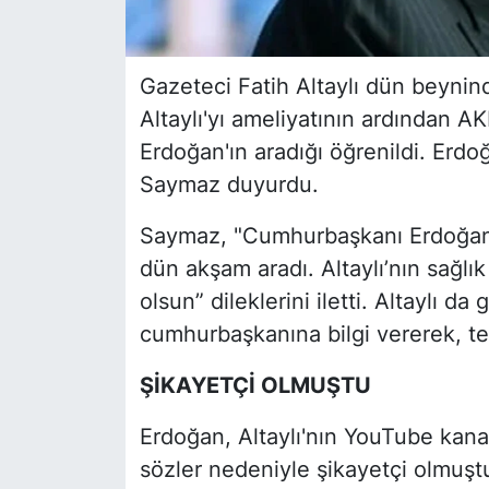
Gazeteci Fatih Altaylı dün beynin
Altaylı'yı ameliyatının ardından 
Erdoğan'ın aradığı öğrenildi. Erdoğ
Saymaz duyurdu.
Saymaz, "Cumhurbaşkanı Erdoğan, b
dün akşam aradı. Altaylı’nın sağ
olsun” dileklerini iletti. Altaylı d
cumhurbaşkanına bilgi vererek, teşe
ŞİKAYETÇİ OLMUŞTU
Erdoğan, Altaylı'nın YouTube kana
sözler nedeniyle şikayetçi olmuştu