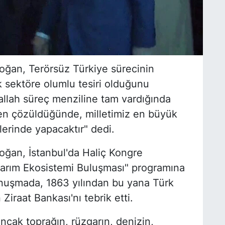
ğan, Terörsüz Türkiye sürecinin
 sektöre olumlu tesiri olduğunu
nşallah süreç menziline tam vardığında
en çözüldüğünde, milletimiz en büyük
lerinde yapacaktır" dedi.
ğan, İstanbul'da Haliç Kongre
Tarım Ekosistemi Buluşması" programına
onuşmada, 1863 yılından bu yana Türk
Ziraat Bankası'nı tebrik etti.
cak toprağın, rüzgarın, denizin,