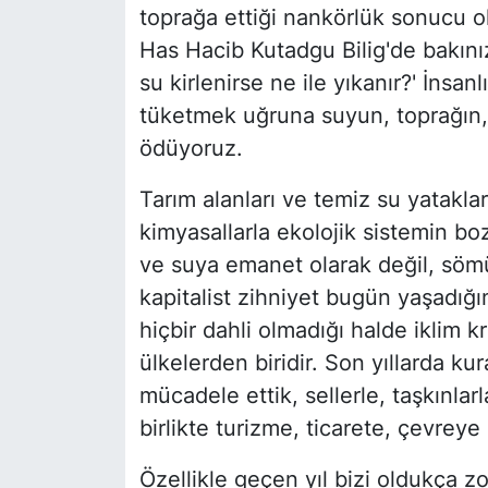
toprağa ettiği nankörlük sonucu 
Has Hacib Kutadgu Bilig'de bakınız 
su kirlenirse ne ile yıkanır?' İnsa
tüketmek uğruna suyun, toprağın, 
ödüyoruz.
Tarım alanları ve temiz su yataklar
kimyasallarla ekolojik sistemin b
ve suya emanet olarak değil, söm
kapitalist zihniyet bugün yaşadığ
hiçbir dahli olmadığı halde iklim k
ülkelerden biridir. Son yıllarda ku
mücadele ettik, sellerle, taşkınlarla
birlikte turizme, ticarete, çevreye
Özellikle geçen yıl bizi oldukça z