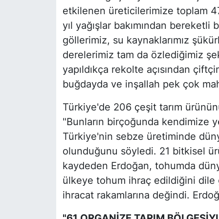
etkilenen üreticilerimize toplam 
yıl yağışlar bakımından bereketli b
göllerimiz, su kaynaklarımız şükür
derelerimiz tam da özlediğimiz şek
yapıldıkça rekolte açısından çift
buğdayda ve inşallah pek çok mahs
Türkiye'de 206 çeşit tarım ürünün
"Bunların birçoğunda kendimize y
Türkiye'nin sebze üretiminde d
olunduğunu söyledi. 21 bitkisel 
kaydeden Erdoğan, tohumda dünya
ülkeye tohum ihraç edildiğini dile
ihracat rakamlarına değindi. Erdoğ
"61 ORGANİZE TARIM BÖLGESİYL