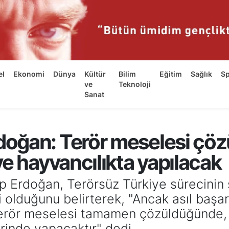
el
Ekonomi
Dünya
Kültür
Bilim
Eğitim
Sağlık
S
ve
Teknoloji
Sanat
oğan: Terör meselesi çöz
e hayvancılıkta yapılacak
Erdoğan, Terörsüz Türkiye sürecinin 
 olduğunu belirterek, "Ancak asıl başar
erör meselesi tamamen çözüldüğünde, 
rinde yapacaktır" dedi.