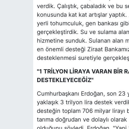
verdik. Çalıştık, çabaladık ve bu s
konusunda kat kat artışlar yaptık. 
yerli tohumculuk, gen bankası gibi
gerçekleştirdik. Su ve sulama alan
hizmetine sunduk. Sulanan alan mik
en önemli desteği Ziraat Bankamız 
desteklenmesi suretiyle gerçekleşt
"1 TRİLYON LİRAYA VARAN BİR 
DESTEKLEYECEĞİZ"
Cumhurbaşkanı Erdoğan, son 23 yıl
yaklaşık 3 trilyon lira destek verdi
desteğin toplam 706 milyar lirayı
tarıma doğrudan ve dolaylı olarak 
olduğunu söyledi. Erdoğan, "Yani 1