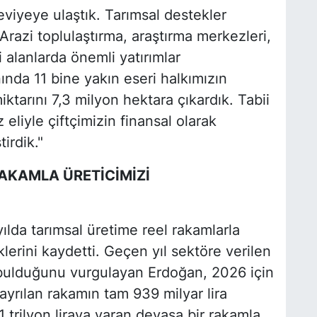
eviyeye ulaştık. Tarımsal destekler
Arazi toplulaştırma, araştırma merkezleri,
 alanlarda önemli yatırımlar
ında 11 bine yakın eseri halkımızın
tarını 7,3 milyon hektara çıkardık. Tabii
eliyle çiftçimizin finansal olarak
irdik."
RAKAMLA ÜRETİCİMİZİ
da tarımsal üretime reel rakamlarla
klerini kaydetti. Geçen yıl sektöre verilen
 bulduğunu vurgulayan Erdoğan, 2026 için
ayrılan rakamın tam 939 milyar lira
 trilyon liraya varan devasa bir rakamla