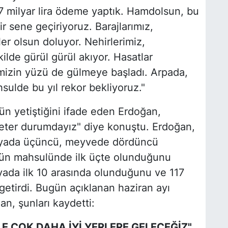
47 milyar lira ödeme yaptık. Hamdolsun, bu
ir sene geçiriyoruz. Barajlarımız,
ler olsun doluyor. Nehirlerimiz,
ilde gürül gürül akıyor. Hasatlar
çimizin yüzü de gülmeye başladı. Arpada,
ulde bu yıl rekor bekliyoruz."
ün yetiştiğini ifade eden Erdoğan,
eter durumdayız" diye konuştu. Erdoğan,
ünyada üçüncü, meyvede dördüncü
ürün mahsulünde ilk üçte olunduğunu
da ilk 10 arasında olunduğunu ve 117
 getirdi. Bugün açıklanan haziran ayı
an, şunları kaydetti:
E ÇOK DAHA İYİ YERLERE GELECEĞİZ"