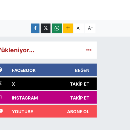
-
+
A
A
ükleniyor...
FACEBOOK
BEĞEN
X
TAKIP ET
INSTAGRAM
TAKIP ET
YOUTUBE
ABONE OL