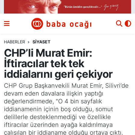
Siyaset
Nöbetçi Eczaneler
Güncel
Hava Durumu
HABERLER
SIYASET
CHP’li Murat Emir:
Ekonomi
Namaz Vakitleri
İftiracılar tek tek
Dünya
Trafik Durumu
iddialarını geri çekiyor
Kültür ve Sanat
Süper Lig Puan Durumu ve Fikstür
CHP Grup Başkanvekili Murat Emir, Silivri’de
devam eden davalara ilişkin yaptığı
Eğitim
Tüm Manşetler
değerlendirmede, "O 4 bin sayfalık
iddianamenin içinin boş olduğu, somut
Bilim ve Teknoloji
Son Dakika Haberleri
delillerle desteklenmediği ve özellikle
iftiracılar üzerinden ayağa kaldırılmaya
Yazı Dizisi
Haber Arşivi
çalışılan bir iddianame olduğu ortaya çıktı.