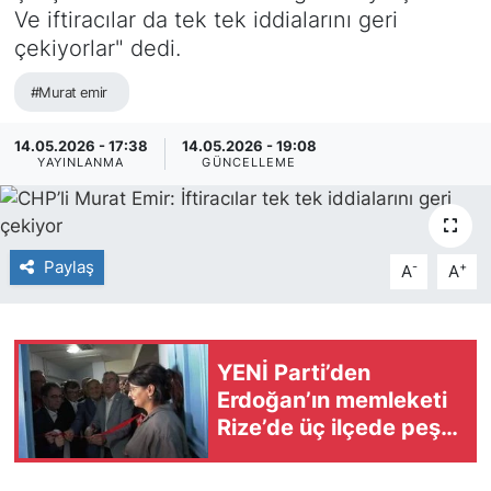
Ve iftiracılar da tek tek iddialarını geri
çekiyorlar" dedi.
#Murat emir
14.05.2026 - 17:38
14.05.2026 - 19:08
YAYINLANMA
GÜNCELLEME
Paylaş
-
+
A
A
YENİ Parti’den
Erdoğan’ın memleketi
Rize’de üç ilçede peş
peşe açılış