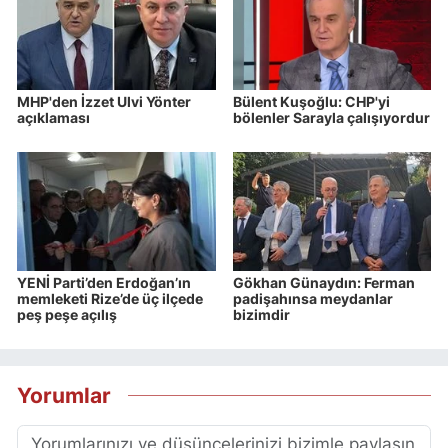
MHP'den İzzet Ulvi Yönter
Bülent Kuşoğlu: CHP'yi
açıklaması
bölenler Sarayla çalışıyordur
YENİ Parti’den Erdoğan’ın
Gökhan Günaydın: Ferman
memleketi Rize’de üç ilçede
padişahınsa meydanlar
peş peşe açılış
bizimdir
Yorumlar