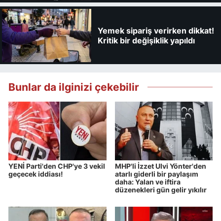
Yemek sipariş verirken dikkat!
Kritik bir değişiklik yapıldı
Bunlar da ilginizi çekebilir
YENİ Parti'den CHP'ye 3 vekil
MHP'li İzzet Ulvi Yönter'den
geçecek iddiası!
atarlı giderli bir paylaşım
daha: Yalan ve iftira
düzenekleri gün gelir yıkılır