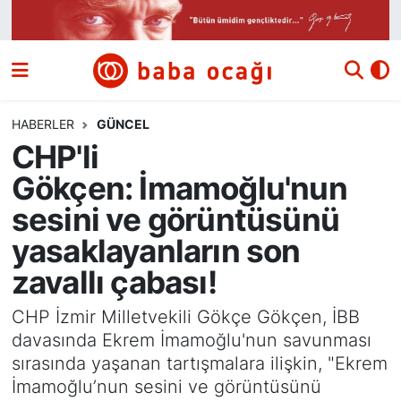
Siyaset
Nöbetçi Eczaneler
Güncel
Hava Durumu
HABERLER
GÜNCEL
CHP'li
Ekonomi
Namaz Vakitleri
Gökçen: İmamoğlu'nun
Dünya
Trafik Durumu
sesini ve görüntüsünü
yasaklayanların son
Kültür ve Sanat
Süper Lig Puan Durumu ve Fikstür
zavallı çabası!
Eğitim
Tüm Manşetler
CHP İzmir Milletvekili Gökçe Gökçen, İBB
davasında Ekrem İmamoğlu'nun savunması
Bilim ve Teknoloji
Son Dakika Haberleri
sırasında yaşanan tartışmalara ilişkin, "Ekrem
İmamoğlu’nun sesini ve görüntüsünü
Yazı Dizisi
Haber Arşivi