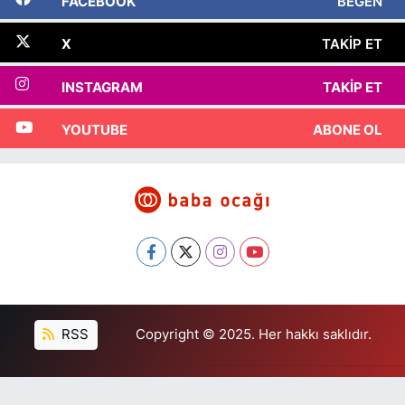
FACEBOOK
BEĞEN
X
TAKIP ET
INSTAGRAM
TAKIP ET
YOUTUBE
ABONE OL
RSS
Copyright © 2025. Her hakkı saklıdır.
Haber Yazılımı:
TE Bilişim