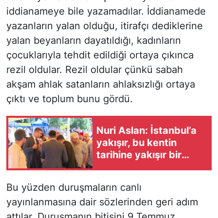
iddianameye bile yazamadılar. İddianamede
yazanların yalan olduğu, itirafçı dediklerine
yalan beyanların dayatıldığı, kadınların
çocuklarıyla tehdit edildiği ortaya çıkınca
rezil oldular. Rezil oldular çünkü sabah
akşam ahlak satanların ahlaksızlığı ortaya
çıktı ve toplum bunu gördü.
Nuri Aslan: İstanbul’a
yakışır, bu kentin
tarihine yakışır bir
meydan olacak burası
Bu yüzden duruşmaların canlı
yayınlanmasına dair sözlerinden geri adım
attılar. Duruşmanın bitişini 9 Temmuz