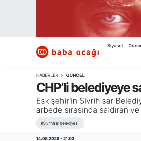
Siyaset
Nöbetçi Eczaneler
Güncel
Hava Durumu
Siyaset
Günc
Ekonomi
Namaz Vakitleri
Dünya
Trafik Durumu
HABERLER
GÜNCEL
CHP’li belediyeye s
Kültür ve Sanat
Süper Lig Puan Durumu ve Fikstür
Eskişehir'in Sivrihisar Bele
Eğitim
Tüm Manşetler
arbede sırasında saldıran ve 
Bilim ve Teknoloji
Son Dakika Haberleri
#Sivrihisar belediyesi
Yazı Dizisi
Haber Arşivi
14.05.2026 - 21:03