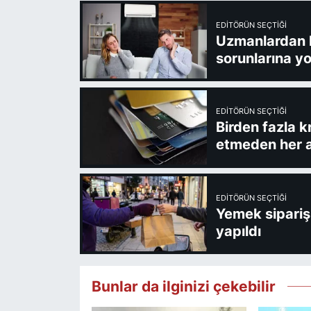
EDITÖRÜN SEÇTIĞI
Uzmanlardan kl
sorunlarına yo
EDITÖRÜN SEÇTIĞI
Birden fazla k
etmeden her a
EDITÖRÜN SEÇTIĞI
Yemek sipariş 
yapıldı
Bunlar da ilginizi çekebilir