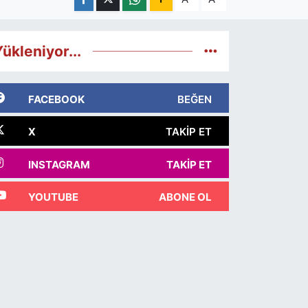
ükleniyor...
FACEBOOK
BEĞEN
X
TAKIP ET
INSTAGRAM
TAKIP ET
YOUTUBE
ABONE OL