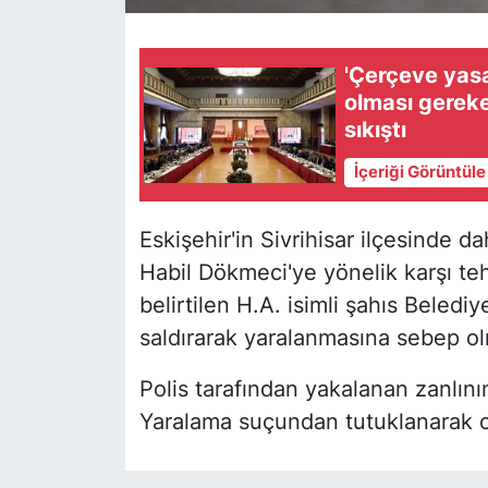
'Çerçeve yasa'
olması gereke
sıkıştı
İçeriği Görüntül
Eskişehir'in Sivrihisar ilçesinde 
Habil Dökmeci'ye yönelik karşı teh
belirtilen H.A. isimli şahıs Beled
saldırarak yaralanmasına sebep o
Polis tarafından yakalanan zanlını
Yaralama suçundan tutuklanarak ce