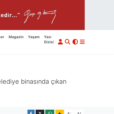
por
Magazin
Yaşam
Yazı
Dizisi
elediye binasında çıkan
-
+
A
A