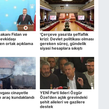
Bakanı Fidan ve
'Çerçeve yasa'da şeffaflık
mevkidaşı
krizi: Devlet politikası olması
en ortak açıklama
gereken süreç, gündelik
siyasi hesaplara sıkıştı
gası cinayetle
YENİ Parti lideri Özgür
ve araç kundaklandı
Özel’den açlık grevindeki
şehit aileleri ve gazilere
destek