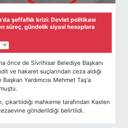
da şeffaflık krizi: Devlet politikası
n süreç, gündelik siyasi hesaplara
e
daha önce de Sivrihisar Belediye Başkanı
dit ve hakaret suçlarından ceza aldığı
iye Başkan Yardımcısı Mehmet Taş'a
lmuştu.
n, çıkartıldığı mahkeme tarafından Kasten
zaevine gönderildiği belirtildi.