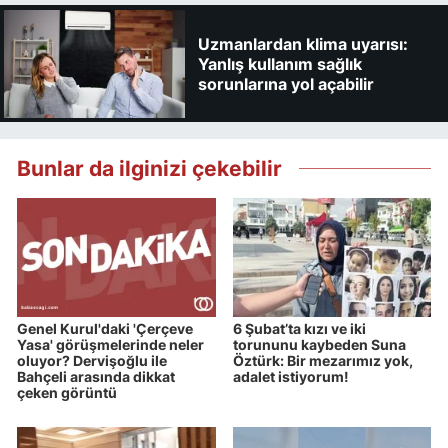
Uzmanlardan klima uyarısı:
Yanlış kullanım sağlık
sorunlarına yol açabilir
Bunlar da ilginizi çekebilir
Genel Kurul'daki 'Çerçeve
6 Şubat’ta kızı ve iki
Yasa' görüşmelerinde neler
torununu kaybeden Suna
oluyor? Dervişoğlu ile
Öztürk: Bir mezarımız yok,
Bahçeli arasında dikkat
adalet istiyorum!
çeken görüntü