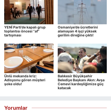
YENİ Parti’de kapalı grup
Osmaniye’de ücretlerini
toplantısı öncesi “af”
alamayan 4 işçi yüksek
tartışması
gerilim direğine çıktı!
Ünlü mekanda kriz:
Balıkesir Büyükşehir
Adisyonu gören müşteri
Belediye Başkanı Akın: Avşa
şoke oldu!
Cemevi kardeşliğimize güç
katacak
Yorumlar