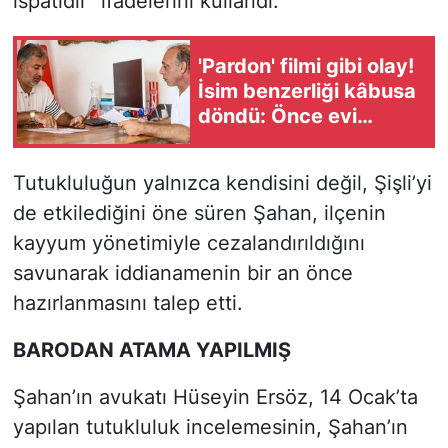
ispatıdır” ifadelerini kullandı.
'Pardon' filmi gibi olay!
İsim benzerliği kâbusa
döndü: Önce evi
basıldı, sonra hapis
yattı
Tutukluluğun yalnızca kendisini değil, Şişli’yi
de etkilediğini öne süren Şahan, ilçenin
kayyum yönetimiyle cezalandırıldığını
savunarak iddianamenin bir an önce
hazırlanmasını talep etti.
BARODAN ATAMA YAPILMIŞ
Şahan’ın avukatı Hüseyin Ersöz, 14 Ocak’ta
yapılan tutukluluk incelemesinin, Şahan’ın