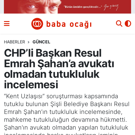
Siyaset
Nöbetçi Eczaneler
Güncel
Hava Durumu
HABERLER
GÜNCEL
CHP’li Başkan Resul
Ekonomi
Namaz Vakitleri
Emrah Şahan’a avukatı
Dünya
Trafik Durumu
olmadan tutukluluk
incelemesi
Kültür ve Sanat
Süper Lig Puan Durumu ve Fikstür
“Kent Uzlaşısı” soruşturması kapsamında
Eğitim
Tüm Manşetler
tutuklu bulunan Şişli Belediye Başkanı Resul
Emrah Şahan’ın tutukluluk incelemesinde,
Bilim ve Teknoloji
Son Dakika Haberleri
mahkeme tutukluluğun devamına hükmetti.
Şahan'ın avukatı olmadan yapılan tutukluluk
Yazı Dizisi
Haber Arşivi