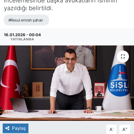
incelemesinde başka avukatların isminin
yazıldığı belirtildi.
#Resul emrah şahan
16.01.2026 - 00:04
YAYINLANMA
Paylaş
-
+
A
A