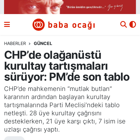
Siyaset
Nöbetçi Eczaneler
Güncel
Hava Durumu
HABERLER
GÜNCEL
CHP’de olağanüstü
Ekonomi
Namaz Vakitleri
kurultay tartışmaları
Dünya
Trafik Durumu
sürüyor: PM’de son tablo
Kültür ve Sanat
Süper Lig Puan Durumu ve Fikstür
CHP’de mahkemenin “mutlak butlan”
kararının ardından başlayan kurultay
Eğitim
Tüm Manşetler
tartışmalarında Parti Meclisi’ndeki tablo
netleşti. 28 üye kurultay çağrısını
Bilim ve Teknoloji
Son Dakika Haberleri
desteklerken, 21 üye karşı çıktı, 7 isim ise
uzlaşı çağrısı yaptı.
Yazı Dizisi
Haber Arşivi