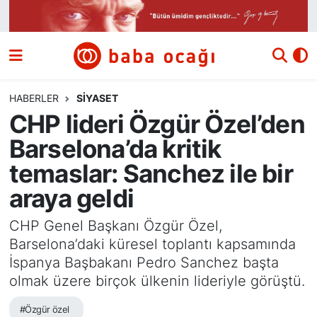
Siyaset
Nöbetçi Eczaneler
Güncel
Hava Durumu
HABERLER
SIYASET
CHP lideri Özgür Özel’den
Ekonomi
Namaz Vakitleri
Barselona’da kritik
Dünya
Trafik Durumu
temaslar: Sanchez ile bir
araya geldi
Kültür ve Sanat
Süper Lig Puan Durumu ve Fikstür
CHP Genel Başkanı Özgür Özel,
Eğitim
Tüm Manşetler
Barselona’daki küresel toplantı kapsamında
İspanya Başbakanı Pedro Sanchez başta
Bilim ve Teknoloji
Son Dakika Haberleri
olmak üzere birçok ülkenin lideriyle görüştü.
Yazı Dizisi
Haber Arşivi
#Özgür özel