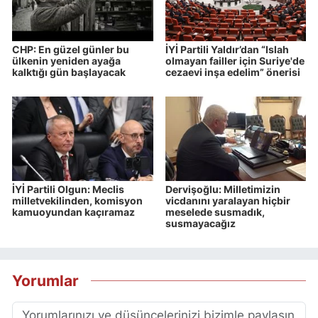
CHP: En güzel günler bu
İYİ Partili Yaldır’dan “Islah
ülkenin yeniden ayağa
olmayan failler için Suriye'de
kalktığı gün başlayacak
cezaevi inşa edelim” önerisi
İYİ Partili Olgun: Meclis
Dervişoğlu: Milletimizin
milletvekilinden, komisyon
vicdanını yaralayan hiçbir
kamuoyundan kaçıramaz
meselede susmadık,
susmayacağız
Yorumlar