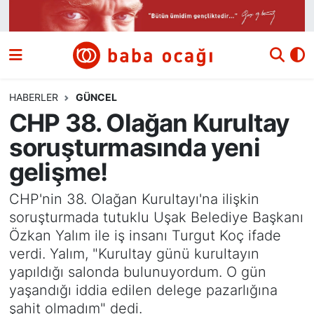
Siyaset
Nöbetçi Eczaneler
Güncel
Hava Durumu
HABERLER
GÜNCEL
CHP 38. Olağan Kurultay
Ekonomi
Namaz Vakitleri
soruşturmasında yeni
Dünya
Trafik Durumu
gelişme!
Kültür ve Sanat
Süper Lig Puan Durumu ve Fikstür
CHP'nin 38. Olağan Kurultayı'na ilişkin
soruşturmada tutuklu Uşak Belediye Başkanı
Eğitim
Tüm Manşetler
Özkan Yalım ile iş insanı Turgut Koç ifade
verdi. Yalım, "Kurultay günü kurultayın
Bilim ve Teknoloji
Son Dakika Haberleri
yapıldığı salonda bulunuyordum. O gün
yaşandığı iddia edilen delege pazarlığına
Yazı Dizisi
Haber Arşivi
şahit olmadım" dedi.