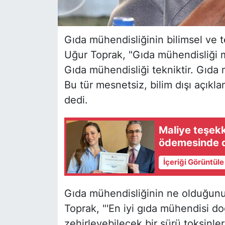
Gıda mühendisliğinin bilimsel ve 
Uğur Toprak, "Gıda mühendisliği me
Gıda mühendisliği tekniktir. Gıda 
Bu tür mesnetsiz, bilim dışı açıkla
dedi.
Maliye teşekk
ödemesinde d
İçeriği Görüntül
Gıda mühendisliğinin ne olduğunu 
Toprak, "'En iyi gıda mühendisi do
zehirleyebilecek bir sürü toksinle