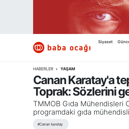
Siyaset
Nöbetçi Eczaneler
Güncel
Hava Durumu
Siyaset
Günc
Ekonomi
Namaz Vakitleri
Dünya
Trafik Durumu
HABERLER
YAŞAM
Canan Karatay'a te
Kültür ve Sanat
Süper Lig Puan Durumu ve Fikstür
Toprak: Sözlerini ge
Eğitim
Tüm Manşetler
TMMOB Gıda Mühendisleri Oda
Bilim ve Teknoloji
Son Dakika Haberleri
programdaki gıda mühendisliğ
#Canan karatay
Yazı Dizisi
Haber Arşivi