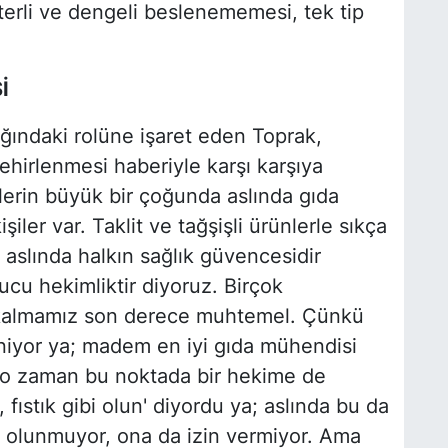
yeterli ve dengeli beslenememesi, tek tip
İ
ğındaki rolüne işaret eden Toprak,
hirlenmesi haberiyle karşı karşıya
rlerin büyük bir çoğunda aslında gıda
iler var. Taklit ve tağşişli ürünlerle sıkça
 aslında halkın sağlık güvencesidir
cu hekimliktir diyoruz. Birçok
a kalmamız son derece muhtemel. Çünkü
eniyor ya; madem en iyi gıda mühendisi
, o zaman bu noktada bir hekime de
, fıstık gibi olun' diyordu ya; aslında bu da
i olunmuyor, ona da izin vermiyor. Ama