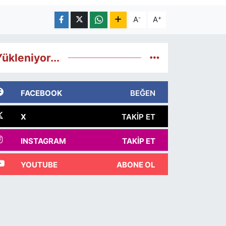
-
+
A
A
ükleniyor...
FACEBOOK
BEĞEN
X
TAKIP ET
INSTAGRAM
TAKIP ET
YOUTUBE
ABONE OL