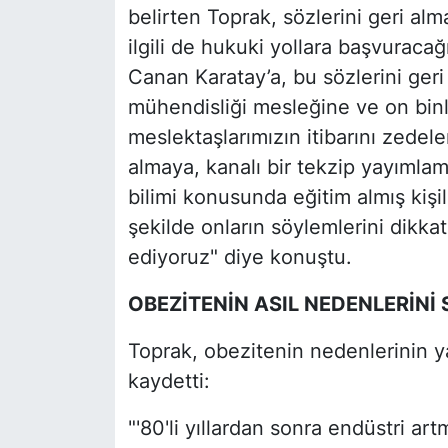
belirten Toprak, sözlerini geri al
ilgili de hukuki yollara başvuracağ
Canan Karatay’a, bu sözlerini ger
mühendisliği mesleğine ve on bin
meslektaşlarımızın itibarını zedel
almaya, kanalı bir tekzip yayımla
bilimi konusunda eğitim almış kişil
şekilde onların söylemlerini dikk
ediyoruz" diye konuştu.
OBEZİTENİN ASIL NEDENLERİNİ 
Toprak, obezitenin nedenlerinin ya
kaydetti:
"'80'li yıllardan sonra endüstri ar