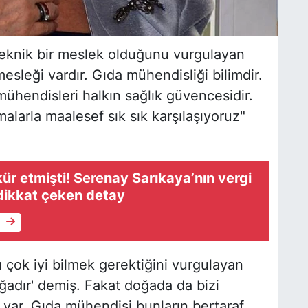
teknik bir meslek olduğunu vurgulayan
sleği vardır. Gıda mühendisliği bilimdir.
mühendisleri halkın sağlık güvencesidir.
malarla maalesef sık sık karşılaşıyoruz"
ür etmişti! Serenay Sarıkaya’nın vergi
ikkat çeken detay
e
çok iyi bilmek gerektiğini vurgulayan
ğadır' demiş. Fakat doğada da bizi
r var. Gıda mühendisi bunların bertaraf