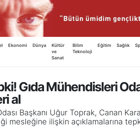
el
Ekonomi
Dünya
Kültür
Bilim
Eğitim
Sağlık
S
ve
Teknoloji
Sanat
pki! Gıda Mühendisleri Od
ri al
sı Başkanı Uğur Toprak, Canan Karatay
i mesleğine ilişkin açıklamalarına tepk