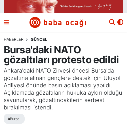
Siyaset
Nöbetçi Eczaneler
Güncel
Hava Durumu
HABERLER
GÜNCEL
Bursa'daki NATO
Ekonomi
Namaz Vakitleri
gözaltıları protesto edildi
Dünya
Trafik Durumu
Ankara'daki NATO Zirvesi öncesi Bursa'da
gözaltına alınan gençlere destek için Uluyol
Kültür ve Sanat
Süper Lig Puan Durumu ve Fikstür
Adliyesi önünde basın açıklaması yapıldı.
Açıklamada gözaltıların hukuka aykırı olduğu
Eğitim
Tüm Manşetler
savunularak, gözaltındakilerin serbest
bırakılması istendi.
Bilim ve Teknoloji
Son Dakika Haberleri
#Bursa
Yazı Dizisi
Haber Arşivi