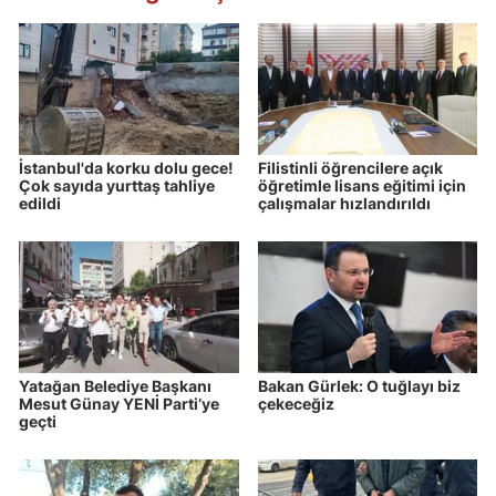
İstanbul'da korku dolu gece!
Filistinli öğrencilere açık
Çok sayıda yurttaş tahliye
öğretimle lisans eğitimi için
edildi
çalışmalar hızlandırıldı
Yatağan Belediye Başkanı
Bakan Gürlek: O tuğlayı biz
Mesut Günay YENİ Parti’ye
çekeceğiz
geçti