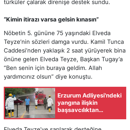
türküler çalarak direnişe destek sundu.
“Kimin itirazı varsa gelsin kınasın”
Nöbetin 5. gününe 75 yaşındaki Elveda
Teyze’nin sözleri damga vurdu. Kamil Tunca
Caddesi’nden yaklaşık 2 saat yürüyerek bina
önüne gelen Elveda Teyze, Başkan Tugay’a
“Ben senin için buraya geldim. Allah
yardımcınız olsun” diye konuştu.
Erzurum Adliyesi'ndeki
yangına ilişkin
başsavcılıktan
açıklama!
Elveda Teyze’ye sarılarak desteğine