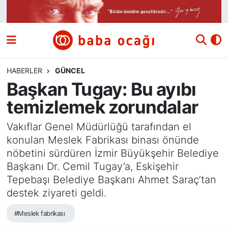
Siyaset
Nöbetçi Eczaneler
Güncel
Hava Durumu
HABERLER
GÜNCEL
Başkan Tugay: Bu ayıbı
Ekonomi
Namaz Vakitleri
temizlemek zorundalar
Dünya
Trafik Durumu
Vakıflar Genel Müdürlüğü tarafından el
konulan Meslek Fabrikası binası önünde
Kültür ve Sanat
Süper Lig Puan Durumu ve Fikstür
nöbetini sürdüren İzmir Büyükşehir Belediye
Başkanı Dr. Cemil Tugay’a, Eskişehir
Eğitim
Tüm Manşetler
Tepebaşı Belediye Başkanı Ahmet Saraç’tan
destek ziyareti geldi.
Bilim ve Teknoloji
Son Dakika Haberleri
#Meslek fabrikası
Yazı Dizisi
Haber Arşivi