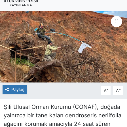
07.06.2026 - 17:59
YAYINLANMA
Paylaş
-
+
A
A
Şili Ulusal Orman Kurumu (CONAF), doğada
yalnızca bir tane kalan dendroseris neriifolia
ağacını korumak amacıyla 24 saat süren