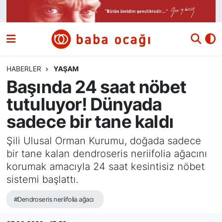
Siyaset
Nöbetçi Eczaneler
Güncel
Hava Durumu
HABERLER
YAŞAM
Başında 24 saat nöbet
Ekonomi
Namaz Vakitleri
tutuluyor! Dünyada
Dünya
Trafik Durumu
sadece bir tane kaldı
Kültür ve Sanat
Süper Lig Puan Durumu ve Fikstür
Şili Ulusal Orman Kurumu, doğada sadece
bir tane kalan dendroseris neriifolia ağacını
Eğitim
Tüm Manşetler
korumak amacıyla 24 saat kesintisiz nöbet
sistemi başlattı.
Bilim ve Teknoloji
Son Dakika Haberleri
#Dendroseris neriifolia ağacı
Yazı Dizisi
Haber Arşivi