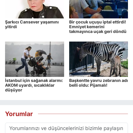
Şarkıcı Cansever yaşamını
Bir çocuk uçuşu iptal ettirdi!
yitirdi
Emniyet kemerini
takmayınca uçak geri döndü
İstanbul için sağanak alarmı:
Başkentte yavru zebranın adı
AKOM uyardı, sıcaklıklar
belli oldu: Pijamalı!
düşüyor
Yorumlar