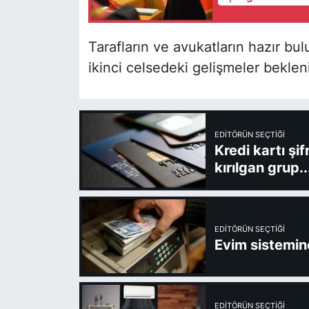
Tarafların ve avukatların hazır b
ikinci celsedeki gelişmeler beklen
EDITÖRÜN SEÇTIĞI
Kredi kartı şi
kırılgan grup..
EDITÖRÜN SEÇTIĞI
Evim sistemine
EDITÖRÜN SEÇTIĞI