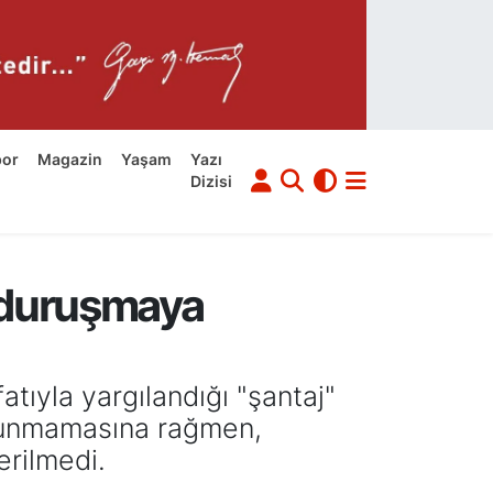
por
Magazin
Yaşam
Yazı
Dizisi
ı duruşmaya
tıyla yargılandığı "şantaj"
bulunmamasına rağmen,
erilmedi.