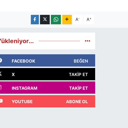
-
+
A
A
ükleniyor...
FACEBOOK
BEĞEN
X
TAKIP ET
INSTAGRAM
TAKIP ET
YOUTUBE
ABONE OL