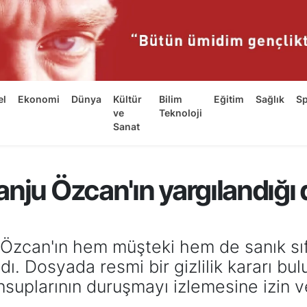
el
Ekonomi
Dünya
Kültür
Bilim
Eğitim
Sağlık
S
ve
Teknoloji
Sanat
anju Özcan'ın yargılandığ
Özcan'ın hem müşteki hem de sanık sıfa
adı. Dosyada resmi bir gizlilik kararı 
nsuplarının duruşmayı izlemesine izin v