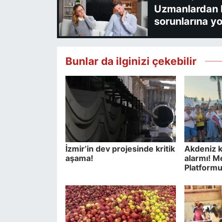
Uzmanlardan kl
sorunlarına yo
Bunlar da ilginizi çekebilir
İzmir’in dev projesinde kritik
Akdeniz kı
aşama!
alarmı! M
Platformu