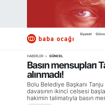
Siyaset
Nöbetçi Eczaneler
Güncel
Hava Durumu
Siyaset
Günc
Ekonomi
Namaz Vakitleri
Dünya
Trafik Durumu
HABERLER
GÜNCEL
Basın mensupları T
Kültür ve Sanat
Süper Lig Puan Durumu ve Fikstür
alınmadı!
Eğitim
Tüm Manşetler
Bolu Belediye Başkanı Tanju 
Bilim ve Teknoloji
Son Dakika Haberleri
davasının ikinci celsesi başl
hakimin talimatıyla basın me
Yazı Dizisi
Haber Arşivi