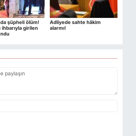
da şüpheli ölüm!
Adliyede sahte hâkim
ihbarıyla girilen
alarmı!
undu