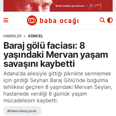
Siyaset
Nöbetçi Eczaneler
Güncel
Hava Durumu
HABERLER
GÜNCEL
Baraj gölü faciası: 8
Ekonomi
Namaz Vakitleri
yaşındaki Mervan yaşam
Dünya
Trafik Durumu
savaşını kaybetti
Kültür ve Sanat
Süper Lig Puan Durumu ve Fikstür
Adana'da ailesiyle gittiği piknikte serinlemek
için girdiği Seyhan Baraj Gölü'nde boğulma
Eğitim
Tüm Manşetler
tehlikesi geçiren 8 yaşındaki Mervan Seylan,
hastanede verdiği 8 günlük yaşam
Bilim ve Teknoloji
Son Dakika Haberleri
mücadelesini kaybetti.
#Adana baraj çocuk
Yazı Dizisi
Haber Arşivi