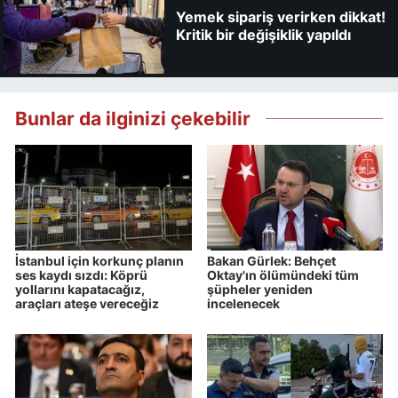
Yemek sipariş verirken dikkat!
Kritik bir değişiklik yapıldı
Bunlar da ilginizi çekebilir
İstanbul için korkunç planın
Bakan Gürlek: Behçet
ses kaydı sızdı: Köprü
Oktay'ın ölümündeki tüm
yollarını kapatacağız,
şüpheler yeniden
araçları ateşe vereceğiz
incelenecek