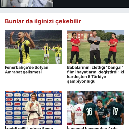
Bunlar da ilginizi çekebilir
Fenerbahçe'de Sofyan
Babalarının izlettiği “Dangal”
Amrabat gelişmesi
filmi hayatlarını değiştirdi: İki
kardeşten 5 Türkiye
şampiyonluğu
İzmirli milli judocu Sema
İspanyol basınından Arda