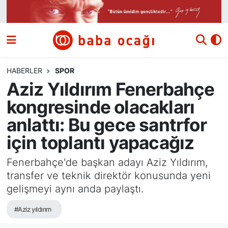
Siyaset
Nöbetçi Eczaneler
Güncel
Hava Durumu
HABERLER
SPOR
Aziz Yıldırım Fenerbahçe
Ekonomi
Namaz Vakitleri
kongresinde olacakları
Dünya
Trafik Durumu
anlattı: Bu gece santrfor
için toplantı yapacağız
Kültür ve Sanat
Süper Lig Puan Durumu ve Fikstür
Fenerbahçe'de başkan adayı Aziz Yıldırım,
Eğitim
Tüm Manşetler
transfer ve teknik direktör konusunda yeni
gelişmeyi aynı anda paylaştı.
Bilim ve Teknoloji
Son Dakika Haberleri
#Aziz yıldırım
Yazı Dizisi
Haber Arşivi