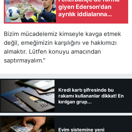
giyen Ederson'dan
ayrılık iddialarına
Türkçe yanıt
Bizim mücadelemiz kimseyle kavga etmek
değil, emeğimizin karşılığını ve hakkımızı
almaktır. Lütfen konuyu amacından
saptırmayalım."
Kredi kartı şifresinde bu
rakamı kullananlar dikkat! En
kırılgan grup...
Evim sistemine yeni