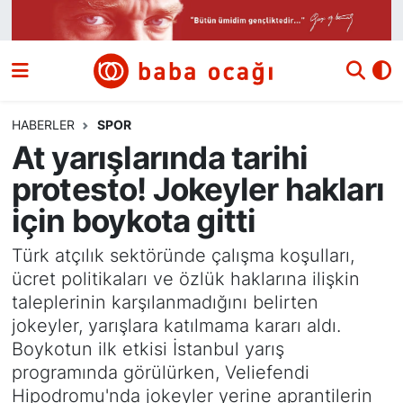
Siyaset
Nöbetçi Eczaneler
Güncel
Hava Durumu
HABERLER
SPOR
At yarışlarında tarihi
Ekonomi
Namaz Vakitleri
protesto! Jokeyler hakları
Dünya
Trafik Durumu
için boykota gitti
Kültür ve Sanat
Süper Lig Puan Durumu ve Fikstür
Türk atçılık sektöründe çalışma koşulları,
ücret politikaları ve özlük haklarına ilişkin
Eğitim
Tüm Manşetler
taleplerinin karşılanmadığını belirten
jokeyler, yarışlara katılmama kararı aldı.
Bilim ve Teknoloji
Son Dakika Haberleri
Boykotun ilk etkisi İstanbul yarış
programında görülürken, Veliefendi
Yazı Dizisi
Haber Arşivi
Hipodromu'nda jokeyler yerine aprantilerin