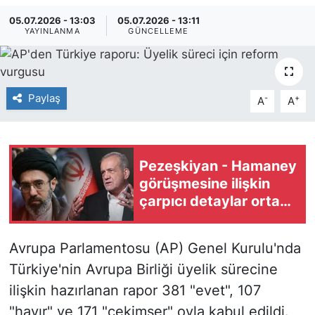
05.07.2026 - 13:03
05.07.2026 - 13:11
YAYINLANMA
GÜNCELLEME
Paylaş
-
+
A
A
Pezeşkiyan - Hamaney
görüşmesine ilişkin
çarpıcı detaylar ortaya
çıktı: 'Gerçekten o
muydu?' sorusu
Avrupa Parlamentosu (AP) Genel Kurulu'nda
Türkiye'nin Avrupa Birliği üyelik sürecine
ilişkin hazırlanan rapor 381 "evet", 107
"hayır" ve 171 "çekimser" oyla kabul edildi.