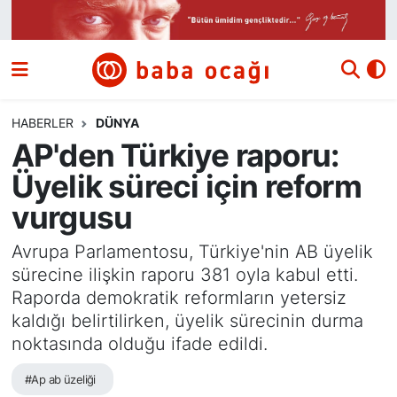
Siyaset
Nöbetçi Eczaneler
Güncel
Hava Durumu
HABERLER
DÜNYA
AP'den Türkiye raporu:
Ekonomi
Namaz Vakitleri
Üyelik süreci için reform
Dünya
Trafik Durumu
vurgusu
Kültür ve Sanat
Süper Lig Puan Durumu ve Fikstür
Avrupa Parlamentosu, Türkiye'nin AB üyelik
sürecine ilişkin raporu 381 oyla kabul etti.
Eğitim
Tüm Manşetler
Raporda demokratik reformların yetersiz
kaldığı belirtilirken, üyelik sürecinin durma
Bilim ve Teknoloji
Son Dakika Haberleri
noktasında olduğu ifade edildi.
#Ap ab üzeliği
Yazı Dizisi
Haber Arşivi