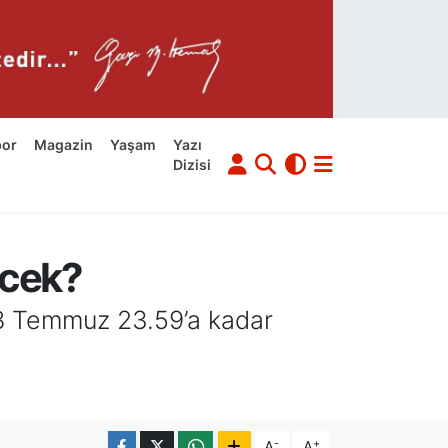
por
Magazin
Yaşam
Yazı
Dizisi
ecek?
r 8 Temmuz 23.59’a kadar
-
+
A
A