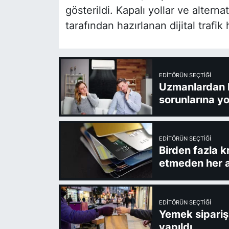
gösterildi. Kapalı yollar ve alterna
tarafından hazırlanan dijital trafik
EDITÖRÜN SEÇTIĞI
Uzmanlardan kl
sorunlarına yo
EDITÖRÜN SEÇTIĞI
Birden fazla k
etmeden her a
EDITÖRÜN SEÇTIĞI
Yemek sipariş 
yapıldı