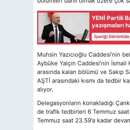
bölümleri dahil olmak üzere çok s
YENİ Partili 
yazışmaları 
İçeriği Görüntül
Muhsin Yazıcıoğlu Caddesi’nin bel
Aybüke Yalçın Caddesi’nin İsmail
arasında kalan bölümü ve Sakıp Sa
AŞTİ arasındaki kısmı da tedbir k
alıyor.
Delegasyonların konakladığı Çank
de trafik tedbirleri 6 Temmuz saat
Temmuz saat 23.59’a kadar devam e