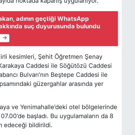
ayıda noktada kapanış uygulanıyor.
Bakan, adının geçtiği WhatsApp
hakkında suç duyurusunda bulundu
e
irli kesimleri, Şehit Öğretmen Şenay
 Karakaya Caddesi ile Söğütözü Caddesi
bancı Bulvarı’nın Beştepe Caddesi ile
apsamındaki güzergahlar arasında yer
aya ve Yenimahalle’deki otel bölgelerinde
 07.00’de başladı. Bu uygulamaların da 8
deceği bildirildi.