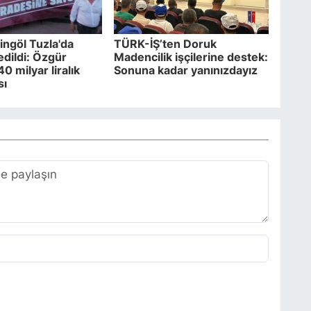
ingöl Tuzla'da
TÜRK-İŞ’ten Doruk
edildi: Özgür
Madencilik işçilerine destek:
40 milyar liralık
Sonuna kadar yanınızdayız
sı