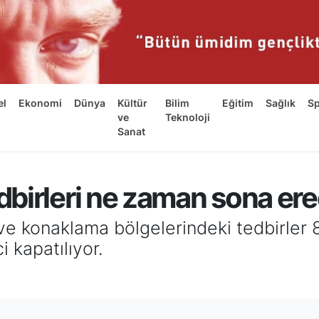
el
Ekonomi
Dünya
Kültür
Bilim
Eğitim
Sağlık
S
ve
Teknoloji
Sanat
birleri ne zaman sona er
i ve konaklama bölgelerindeki tedbirle
i kapatılıyor.