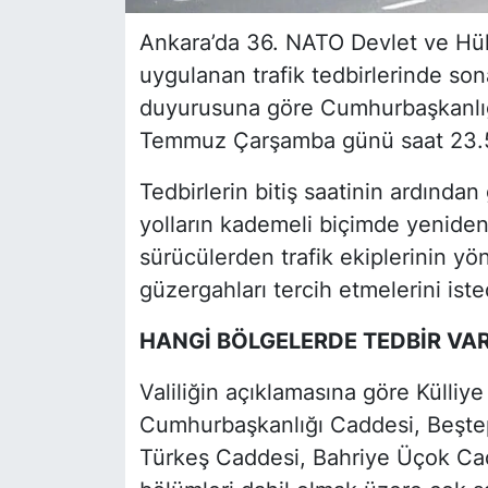
Ankara’da 36. NATO Devlet ve Hük
uygulanan trafik tedbirlerinde sona
duyurusuna göre Cumhurbaşkanlığı 
Temmuz Çarşamba günü saat 23.59’
Tedbirlerin bitiş saatinin ardında
yolların kademeli biçimde yeniden 
sürücülerden trafik ekiplerinin yö
güzergahları tercih etmelerini iste
HANGİ BÖLGELERDE TEDBİR VA
Valiliğin açıklamasına göre Külliy
Cumhurbaşkanlığı Caddesi, Beşte
Türkeş Caddesi, Bahriye Üçok Cad