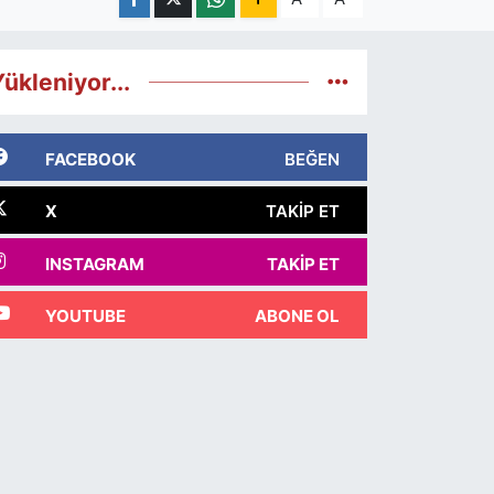
ükleniyor...
FACEBOOK
BEĞEN
X
TAKIP ET
INSTAGRAM
TAKIP ET
YOUTUBE
ABONE OL