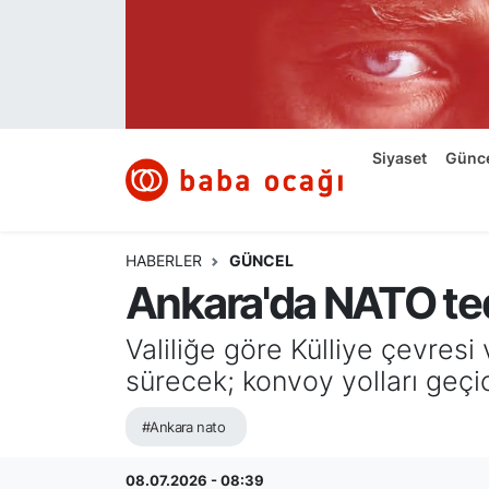
Siyaset
Nöbetçi Eczaneler
Güncel
Hava Durumu
Siyaset
Günc
Ekonomi
Namaz Vakitleri
Dünya
Trafik Durumu
HABERLER
GÜNCEL
Ankara'da NATO ted
Kültür ve Sanat
Süper Lig Puan Durumu ve Fikstür
Valiliğe göre Külliye çevres
Eğitim
Tüm Manşetler
sürecek; konvoy yolları geçic
Bilim ve Teknoloji
Son Dakika Haberleri
#Ankara nato
Yazı Dizisi
Haber Arşivi
08.07.2026 - 08:39