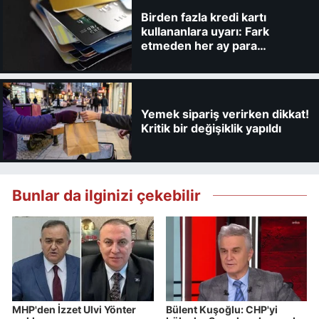
Birden fazla kredi kartı
kullananlara uyarı: Fark
etmeden her ay para
kaybedebilirsiniz
Yemek sipariş verirken dikkat!
Kritik bir değişiklik yapıldı
Bunlar da ilginizi çekebilir
MHP'den İzzet Ulvi Yönter
Bülent Kuşoğlu: CHP'yi