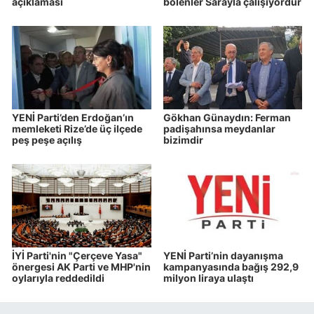
açıklaması
bölenler Sarayla çalışıyordur
YENİ Parti’den Erdoğan’ın
Gökhan Günaydın: Ferman
memleketi Rize’de üç ilçede
padişahınsa meydanlar
peş peşe açılış
bizimdir
İYİ Parti'nin "Çerçeve Yasa"
YENİ Parti’nin dayanışma
önergesi AK Parti ve MHP'nin
kampanyasında bağış 292,9
oylarıyla reddedildi
milyon liraya ulaştı