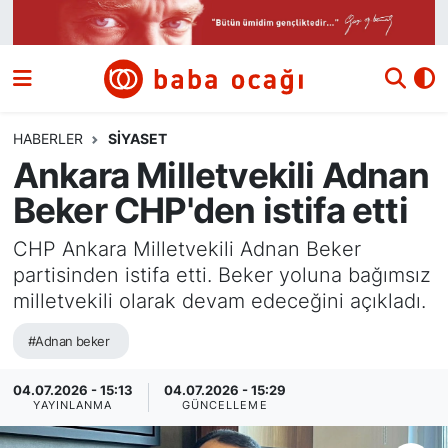
Siyaset
Nöbetçi Eczaneler
Güncel
Hava Durumu
HABERLER
SIYASET
Ankara Milletvekili Adnan
Ekonomi
Namaz Vakitleri
Beker CHP'den istifa etti
Dünya
Trafik Durumu
CHP Ankara Milletvekili Adnan Beker
partisinden istifa etti. Beker yoluna bağımsız
Kültür ve Sanat
Süper Lig Puan Durumu ve Fikstür
milletvekili olarak devam edeceğini açıkladı.
Eğitim
Tüm Manşetler
#Adnan beker
Bilim ve Teknoloji
Son Dakika Haberleri
04.07.2026 - 15:13
04.07.2026 - 15:29
YAYINLANMA
GÜNCELLEME
Yazı Dizisi
Haber Arşivi