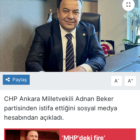
Paylaş
-
+
A
A
CHP Ankara Milletvekili Adnan Beker
partisinden istifa ettiğini sosyal medya
hesabından açıkladı.
‘MHP’deki fire’