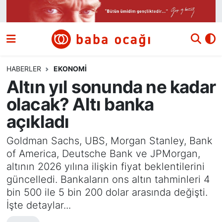
Siyaset
Nöbetçi Eczaneler
Güncel
Hava Durumu
HABERLER
EKONOMI
Altın yıl sonunda ne kadar
Ekonomi
Namaz Vakitleri
olacak? Altı banka
Dünya
Trafik Durumu
açıkladı
Kültür ve Sanat
Süper Lig Puan Durumu ve Fikstür
Goldman Sachs, UBS, Morgan Stanley, Bank
of America, Deutsche Bank ve JPMorgan,
Eğitim
Tüm Manşetler
altının 2026 yılına ilişkin fiyat beklentilerini
güncelledi. Bankaların ons altın tahminleri 4
Bilim ve Teknoloji
Son Dakika Haberleri
bin 500 ile 5 bin 200 dolar arasında değişti.
İşte detaylar...
Yazı Dizisi
Haber Arşivi