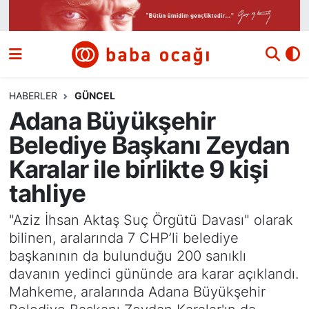
Siyaset
Nöbetçi Eczaneler
Güncel
Hava Durumu
HABERLER
GÜNCEL
Adana Büyükşehir
Ekonomi
Namaz Vakitleri
Belediye Başkanı Zeydan
Dünya
Trafik Durumu
Karalar ile birlikte 9 kişi
tahliye
Kültür ve Sanat
Süper Lig Puan Durumu ve Fikstür
"Aziz İhsan Aktaş Suç Örgütü Davası" olarak
Eğitim
Tüm Manşetler
bilinen, aralarında 7 CHP’li belediye
başkanının da bulunduğu 200 sanıklı
Bilim ve Teknoloji
Son Dakika Haberleri
davanın yedinci gününde ara karar açıklandı.
Mahkeme, aralarında Adana Büyükşehir
Yazı Dizisi
Haber Arşivi