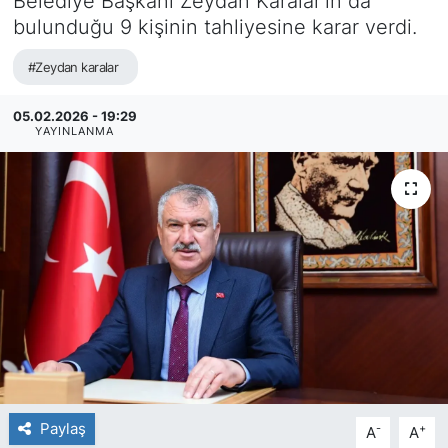
Belediye Başkanı Zeydan Karalar'ın da
bulunduğu 9 kişinin tahliyesine karar verdi.
#Zeydan karalar
05.02.2026 - 19:29
YAYINLANMA
Paylaş
-
+
A
A