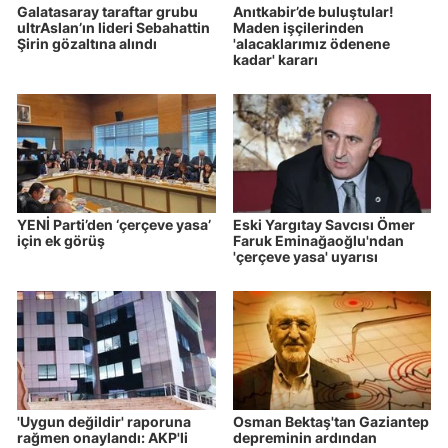
Galatasaray taraftar grubu
Anıtkabir’de buluştular!
ultrAslan’ın lideri Sebahattin
Maden işçilerinden
Şirin gözaltına alındı
'alacaklarımız ödenene
kadar' kararı
YENİ Parti’den ‘çerçeve yasa’
Eski Yargıtay Savcısı Ömer
için ek görüş
Faruk Eminağaoğlu'ndan
'çerçeve yasa' uyarısı
'Uygun değildir' raporuna
Osman Bektaş'tan Gaziantep
rağmen onaylandı: AKP'li
depreminin ardından