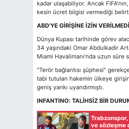
kadar ulaşabiliyor. Ancak FIFA'nı
kesin ücret bilgisi vermediği belirti
ABD'YE GİRİŞİNE İZİN VERİLMED
Dünya Kupası tarihinde görev alac
34 yaşındaki Omar Abdulkadir Art
Miami Havalimanı'nda uzun süre so
"Terör bağlantısı şüphesi" gerekç
tabi tutulan hakemin ülkeye giriş
geniş yankı uyandırmıştı.
INFANTINO: TALİHSİZ BİR DURU
Trabzonspor,
ve sözleşme 