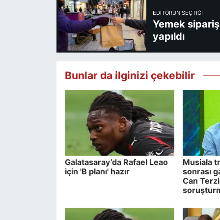
EDITÖRÜN SEÇTIĞI
Yemek sipariş 
yapıldı
Bunlar da ilginizi çekebilir
Galatasaray’da Rafael Leao
Musiala tr
için 'B planı' hazır
sonrası g
Can Terzi
soruştur