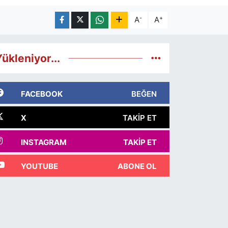
-
+
A
A
ükleniyor...
FACEBOOK
BEĞEN
X
TAKIP ET
INSTAGRAM
TAKIP ET
YOUTUBE
ABONE OL