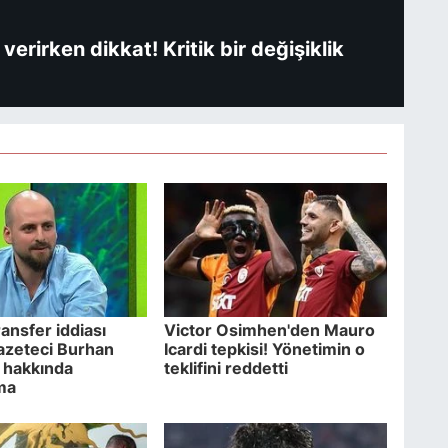
verirken dikkat! Kritik bir değişiklik
ansfer iddiası
Victor Osimhen'den Mauro
azeteci Burhan
Icardi tepkisi! Yönetimin o
 hakkında
teklifini reddetti
ma