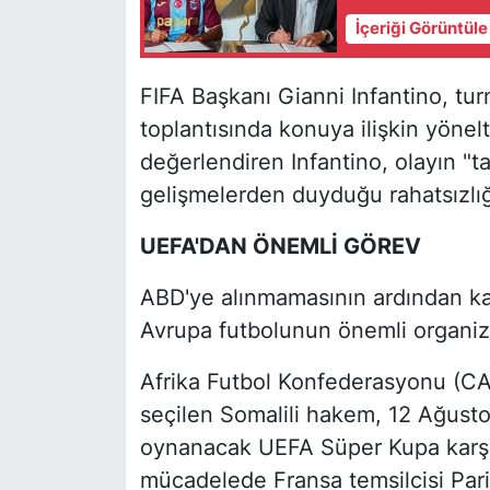
İçeriği Görüntül
FIFA Başkanı Gianni Infantino, tu
toplantısında konuya ilişkin yönelt
değerlendiren Infantino, olayın "t
gelişmelerden duyduğu rahatsızlığı
UEFA'DAN ÖNEMLİ GÖREV
ABD'ye alınmamasının ardından kar
Avrupa futbolunun önemli organizas
Afrika Futbol Konfederasyonu (CAF
seçilen Somalili hakem, 12 Ağusto
oynanacak UEFA Süper Kupa karşı
mücadelede Fransa temsilcisi Paris