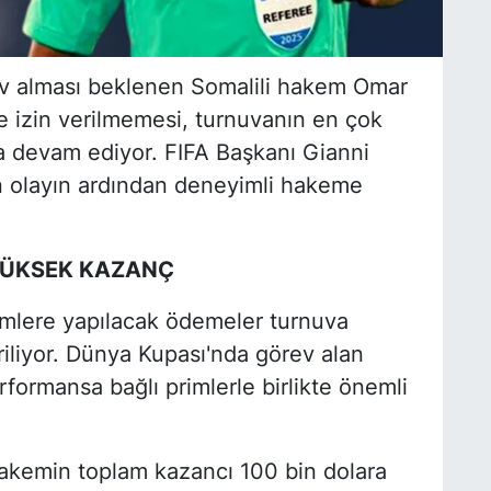
v alması beklenen Somalili hakem Omar
e izin verilmemesi, turnuvanın en çok
a devam ediyor. FIFA Başkanı Gianni
 olayın ardından deneyimli hakeme
YÜKSEK KAZANÇ
emlere yapılacak ödemeler turnuva
iliyor. Dünya Kupası'nda görev alan
formansa bağlı primlerle birlikte önemli
akemin toplam kazancı 100 bin dolara