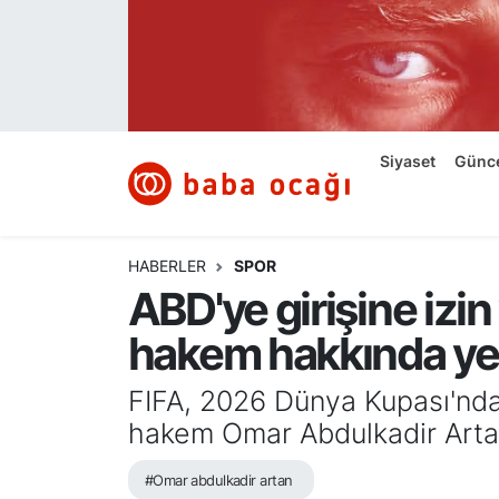
Siyaset
Nöbetçi Eczaneler
Güncel
Hava Durumu
Siyaset
Günc
Ekonomi
Namaz Vakitleri
Dünya
Trafik Durumu
HABERLER
SPOR
ABD'ye girişine izi
Kültür ve Sanat
Süper Lig Puan Durumu ve Fikstür
hakem hakkında ye
Eğitim
Tüm Manşetler
FIFA, 2026 Dünya Kupası'nda 
Bilim ve Teknoloji
Son Dakika Haberleri
hakem Omar Abdulkadir Arta
#Omar abdulkadir artan
Yazı Dizisi
Haber Arşivi