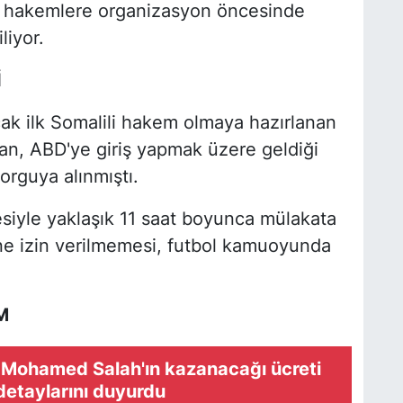
n, hakemlere organizasyon öncesinde
liyor.
İ
ak ilk Somalili hakem olmaya hazırlanan
an, ABD'ye giriş yapmak üzere geldiği
rguya alınmıştı.
esiyle yaklaşık 11 saat boyunca mülakata
ine izin verilmemesi, futbol kamuoyunda
M
 Mohamed Salah'ın kazanacağı ücreti
detaylarını duyurdu