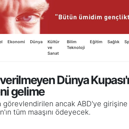
el
Ekonomi
Dünya
Kültür
Bilim
Eğitim
Sağlık
S
ve
Teknoloji
Sanat
n verilmeyen Dünya Kupası'
ni gelime
görevlendirilen ancak ABD'ye girişine 
n'ın tüm maaşını ödeyecek.