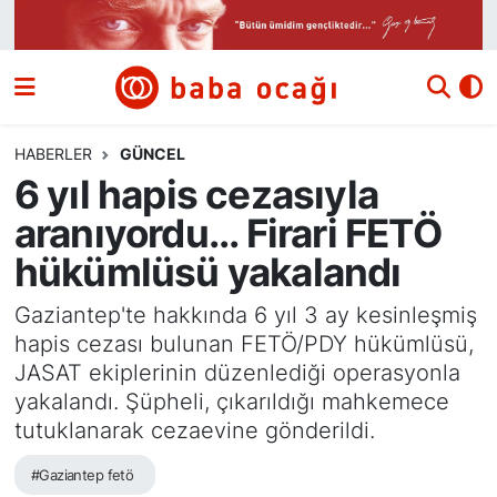
Siyaset
Nöbetçi Eczaneler
Güncel
Hava Durumu
HABERLER
GÜNCEL
6 yıl hapis cezasıyla
Ekonomi
Namaz Vakitleri
aranıyordu... Firari FETÖ
Dünya
Trafik Durumu
hükümlüsü yakalandı
Kültür ve Sanat
Süper Lig Puan Durumu ve Fikstür
Gaziantep'te hakkında 6 yıl 3 ay kesinleşmiş
hapis cezası bulunan FETÖ/PDY hükümlüsü,
Eğitim
Tüm Manşetler
JASAT ekiplerinin düzenlediği operasyonla
yakalandı. Şüpheli, çıkarıldığı mahkemece
Bilim ve Teknoloji
Son Dakika Haberleri
tutuklanarak cezaevine gönderildi.
#Gaziantep fetö
Yazı Dizisi
Haber Arşivi