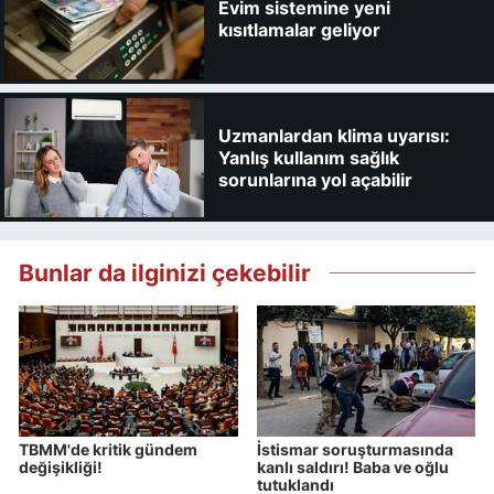
Evim sistemine yeni
kısıtlamalar geliyor
Uzmanlardan klima uyarısı:
Yanlış kullanım sağlık
sorunlarına yol açabilir
Bunlar da ilginizi çekebilir
TBMM'de kritik gündem
İstismar soruşturmasında
değişikliği!
kanlı saldırı! Baba ve oğlu
tutuklandı