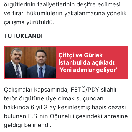
örgütlerinin faaliyetlerinin deşifre edilmesi
ve firari hükümlülerin yakalanmasına yönelik
çalışma yürütüldü.
TUTUKLANDI
Çiftçi ve Gürlek
İstanbul'da açıkladı:
'Yeni adımlar geliyor'
Çalışmalar kapsamında, FETÖ/PDY silahlı
terör örgütüne üye olmak suçundan
hakkında 6 yıl 3 ay kesinleşmiş hapis cezası
bulunan E.S.'nin Oğuzeli ilçesindeki adresine
geldiği belirlendi.