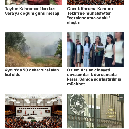
Tayfun Kahraman’dan kızı
Çocuk Koruma Kanunu
Vera’ya doğum günü mesajı
Teklifi'ne muhalefetten
"cezalandırma odaklı"
eleştiri
Aydın'da 50 dekar zirai alan
Özlem Arslan cinayeti
kül oldu
davasında ilk duruşmada
karar: Sanığa ağırlaştırılmış
müebbet