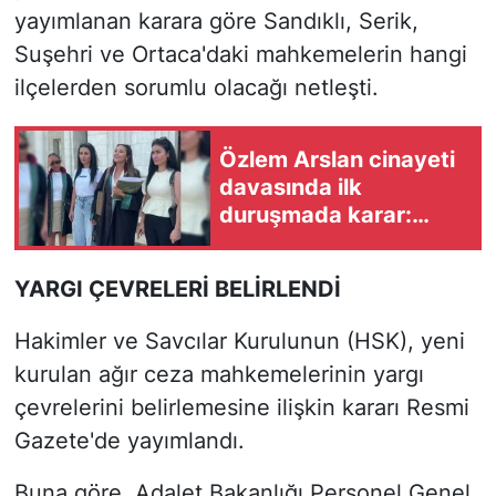
yayımlanan karara göre Sandıklı, Serik,
Suşehri ve Ortaca'daki mahkemelerin hangi
ilçelerden sorumlu olacağı netleşti.
Özlem Arslan cinayeti
davasında ilk
duruşmada karar:
Sanığa ağırlaştırılmış
müebbet
YARGI ÇEVRELERİ BELİRLENDİ
Hakimler ve Savcılar Kurulunun (HSK), yeni
kurulan ağır ceza mahkemelerinin yargı
çevrelerini belirlemesine ilişkin kararı Resmi
Gazete'de yayımlandı.
Buna göre, Adalet Bakanlığı Personel Genel