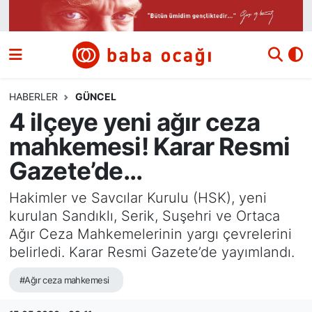
Siyaset
Nöbetçi Eczaneler
Güncel
Hava Durumu
HABERLER
GÜNCEL
4 ilçeye yeni ağır ceza
Ekonomi
Namaz Vakitleri
mahkemesi! Karar Resmi
Dünya
Trafik Durumu
Gazete’de...
Kültür ve Sanat
Süper Lig Puan Durumu ve Fikstür
Hakimler ve Savcılar Kurulu (HSK), yeni
kurulan Sandıklı, Serik, Suşehri ve Ortaca
Eğitim
Tüm Manşetler
Ağır Ceza Mahkemelerinin yargı çevrelerini
belirledi. Karar Resmi Gazete’de yayımlandı.
Bilim ve Teknoloji
Son Dakika Haberleri
#Ağır ceza mahkemesi
Yazı Dizisi
Haber Arşivi