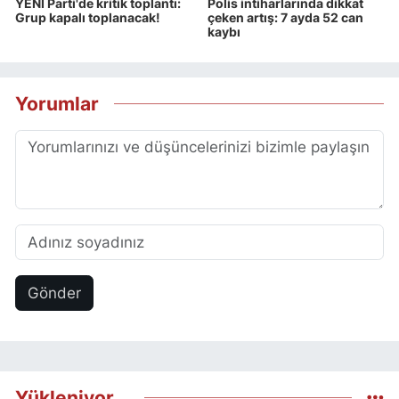
YENİ Parti'de kritik toplantı:
Polis intiharlarında dikkat
Grup kapalı toplanacak!
çeken artış: 7 ayda 52 can
kaybı
Yorumlar
Gönder
Yükleniyor...