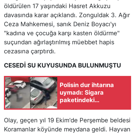
öldürülen 17 yaşındaki Hasret Akkuzu
davasında karar açıklandı. Zonguldak 3. Ağır
Ceza Mahkemesi, sanık Deniz Boyacı'yı
"kadına ve çocuğa karşı kasten öldürme"
suçundan ağırlaştırılmış müebbet hapis
cezasına çarptırdı.
CESEDİ SU KUYUSUNDA BULUNMUŞTU
Polisin dur ihtarına
uymadı: Sigara
paketindeki
uyuşturucuyla
yakalandı!
Olay, geçen yıl 19 Ekim'de Perşembe beldesi
Koramanlar köyünde meydana geldi. Hayvan