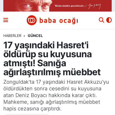
Siyaset
Nöbetçi Eczaneler
Güncel
Hava Durumu
HABERLER
GÜNCEL
17 yaşındaki Hasret'i
Ekonomi
Namaz Vakitleri
öldürüp su kuyusuna
Dünya
Trafik Durumu
atmıştı! Sanığa
ağırlaştırılmış müebbet
Kültür ve Sanat
Süper Lig Puan Durumu ve Fikstür
Zonguldak'ta 17 yaşındaki Hasret Akkuzu'yu
Eğitim
Tüm Manşetler
öldürdükten sonra cesedini su kuyusuna
atan Deniz Boyacı hakkında karar çıktı.
Bilim ve Teknoloji
Son Dakika Haberleri
Mahkeme, sanığı ağırlaştırılmış müebbet
hapis cezasına çarptırdı.
Yazı Dizisi
Haber Arşivi